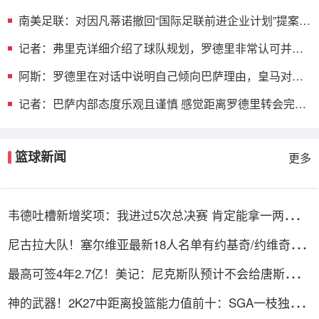
解和帮助
南美足联：对因凡蒂诺撤回“国际足联前进企业计划”提案表
示欢迎
记者：弗里克详细介绍了球队规划，罗德里非常认可并选
择加盟巴萨
阿斯：罗德里在对话中说明自己倾向巴萨理由，皇马对此
理解＆祝好
记者：巴萨内部态度乐观且谨慎 感觉距离罗德里转会完成
更近了
篮球新闻
更多
韦德吐槽新增奖项：我进过5次总决赛 肯定能拿一两个东
决MVP
尼古拉大队！塞尔维亚最新18人名单有约基奇/约维奇等7
个叫尼古拉
最高可签4年2.7亿！美记：尼克斯队预计不会给唐斯提供
全额顶薪
神的武器！2K27中距离投篮能力值前十：SGA一枝独秀
KD并列第三