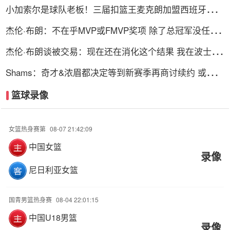
小加索尔是球队老板！三届扣篮王麦克朗加盟西班牙赫罗
纳俱乐部
杰伦·布朗：不在乎MVP或FMVP奖项 除了总冠军没任何
东西能打动我
杰伦·布朗谈被交易：现在还在消化这个结果 我在波士顿
待了10年
Shams：奇才&浓眉都决定等到新赛季再商讨续约 或在开
季20场左右
篮球录像
女篮热身赛第
08-07 21:42:09
中国女篮
录像
尼日利亚女篮
国青男篮热身赛
08-04 22:01:15
中国U18男篮
录像