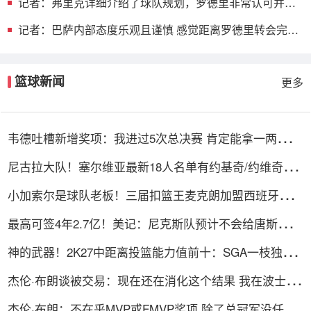
记者：弗里克详细介绍了球队规划，罗德里非常认可并选
择加盟巴萨
记者：巴萨内部态度乐观且谨慎 感觉距离罗德里转会完成
更近了
篮球新闻
更多
韦德吐槽新增奖项：我进过5次总决赛 肯定能拿一两个东
决MVP
尼古拉大队！塞尔维亚最新18人名单有约基奇/约维奇等7
个叫尼古拉
小加索尔是球队老板！三届扣篮王麦克朗加盟西班牙赫罗
纳俱乐部
最高可签4年2.7亿！美记：尼克斯队预计不会给唐斯提供
全额顶薪
神的武器！2K27中距离投篮能力值前十：SGA一枝独秀
KD并列第三
杰伦·布朗谈被交易：现在还在消化这个结果 我在波士顿
待了10年
杰伦·布朗：不在乎MVP或FMVP奖项 除了总冠军没任何