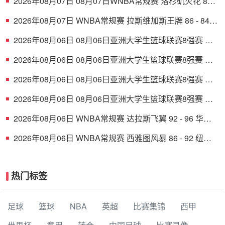
2026年08月07日 08月07日WNBA常规赛 洛杉矶火花 89 -
82 明尼苏达山猫 全场集锦
2026年08月07日 WNBA常规赛 拉斯维加斯王牌 86 - 84
印第安纳狂热 全场集锦
2026年08月06日 08月06日亚洲大学生篮球联赛8强赛 清
华大学 85 - 81 菲律宾大学 集锦
2026年08月06日 08月06日亚洲大学生篮球联赛8强赛 早
稻田大学 78 - 71 高丽大学 集锦
2026年08月06日 08月06日亚洲大学生篮球联赛8强赛 北
京大学 77 - 79 上海交通大学 集锦
2026年08月06日 08月06日亚洲大学生篮球联赛8强赛 延
世大学 67 - 72 政治大学 集锦
2026年08月06日 WNBA常规赛 达拉斯飞翼 92 - 96 华盛
顿神秘人 全场集锦
2026年08月06日 WNBA常规赛 西雅图风暴 86 - 92 纽约
自由人 全场集锦
热门标签
足球
篮球
NBA
英超
比赛集锦
西甲