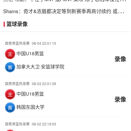
东西能打动我
Shams：奇才&浓眉都决定等到新赛季再商讨续约 或在开
季20场左右
篮球录像
国青男篮热身赛
08-04 22:01:15
中国U18男篮
录像
加拿大大卫·安篮球学院
国青男篮热身赛
08-03 22:01:39
中国U18男篮
录像
韩国东国大学
国青男篮热身赛
08-02 22:19:03