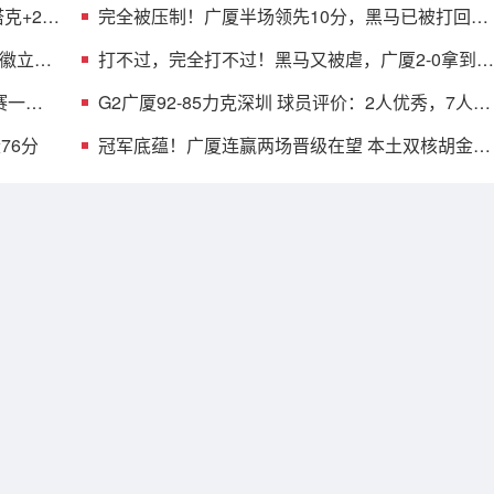
克+2首
完全被压制！广厦半场领先10分，黑马已被打回原
形，郑永刚也无解
铭徽立竿
打不过，完全打不过！黑马又被虐，广厦2-0拿到赛
点，MVP空砍18分
赛一步
G2广厦92-85力克深圳 球员评价：2人优秀，7人及
格，2人低迷
76分
冠军底蕴！广厦连赢两场晋级在望 本土双核胡金秋
孙铭徽决战立功