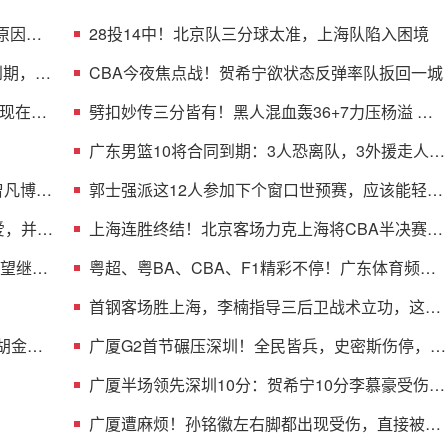
原因曝
28投14中！北京队三分球太准，上海队陷入困境
到期，多
CBA今夜焦点战！贺希宁欲状态反弹率队扳回一城
现在不
劈扣妙传三分皆有！黑人混血轰36+7力压杨溢 男
篮未来十年主控？
广东男篮10将合同到期：3人恐离队，3外援走人，
1将或转型教练
曾凡博的
郭士强派这12人参加下个窗口世预赛，应该能轻松
击败日本男篮
爱，并与
上海连胜终结！北京客场力克上海将CBA半决赛大
比分扳成1-1
渴望继续
粤超、粤BA、CBA、F1精彩不停！广东体育频道
本周节目单盛宴来袭
首钢客场胜上海，李楠指导三后卫战术立功，这阵
容比国家队强
 胡金秋
广厦G2首节碾压深圳！全民皆兵，史密斯伤停，贺
希宁+托弗太铁了
广厦半场领先深圳10分：贺希宁10分李慕豪受伤
布朗约翰逊均15分
广厦遭麻烦！孙铭徽左右脚都出现受伤，直接被背
回了更衣室！