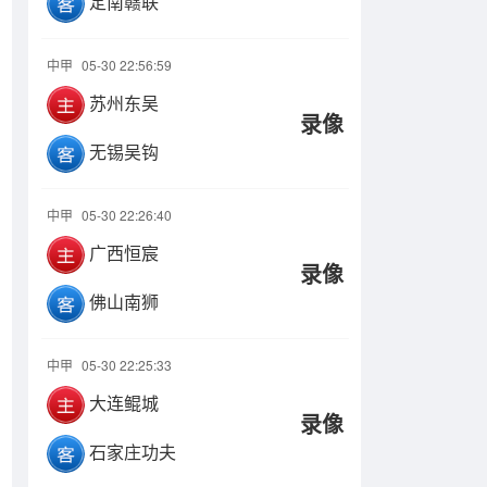
定南赣联
中甲
05-30 22:56:59
苏州东吴
录像
无锡吴钩
中甲
05-30 22:26:40
广西恒宸
录像
佛山南狮
中甲
05-30 22:25:33
大连鲲城
录像
石家庄功夫