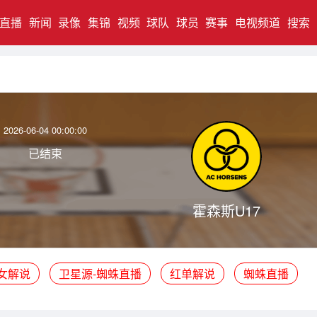
直播
新闻
录像
集锦
视频
球队
球员
赛事
电视频道
搜索
2026-06-04 00:00:00
已结束
霍森斯U17
女解说
卫星源-蜘蛛直播
红单解说
蜘蛛直播