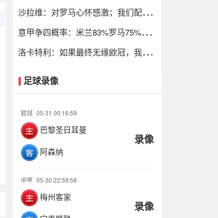
只图财不图四
沙拉维：对罗马心怀感激；我们配得
上进入欧冠
意甲争四概率：米兰83%罗马75%，
尤文暴跌仅剩13%
洛卡特利：如果最终无缘欧冠，我们
必须进行彻底的审视与评估
足球录像
欧冠
05-31 00:16:59
巴黎圣日耳曼
录像
阿森纳
中甲
05-30 22:59:58
梅州客家
录像