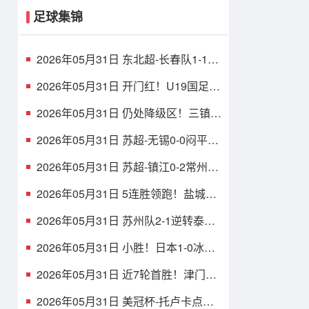
足球集锦
2026年05月31日 东北超-长春队1-1战
平大连队 长春队点球破门大连队补射
扳平
2026年05月31日 开门红！U19国足1-
0十人沙特U21 张家鸣造乌龙下轮战民
主刚果U23
2026年05月31日 仍处降级区！三镇1-
1玉昆8轮不胜 卡迪斯连续7场破门黄
紫昌扳平
2026年05月31日 苏超-无锡0-0闷平南
京 无锡2胜2平积8分 南京1胜2平1负
积5分
2026年05月31日 苏超-镇江0-2常州吞
四连败仍垫底 常州精彩任意球配合李
霄鹏破门
2026年05月31日 5连胜领跑！盐城队
1-0扬州队 张文骏点射破门 扬州队5场
仅1胜
2026年05月31日 苏州队2-1逆转泰州
队 刘俊伯、寇程破门 卫冕冠军新赛季
1胜3负
2026年05月31日 小胜！日本1-0冰岛
吉田麻也完成国脚谢幕战小川航基替
补头球绝杀
2026年05月31日 近7轮首胜！津门虎
1-0英博仍中超垫底，科尔多瓦处子球
制胜
2026年05月31日 美冠杯-托卢卡点球