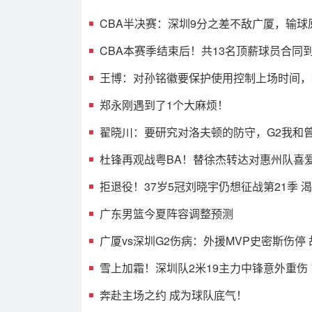
CBA半决赛：深圳9分之差不敌广厦，输球
光，3人表现不佳
CBA本赛季结束后！共13名顶薪球员合同
人或遭哄抢
王博：对孙铭徽要保护使用控制上场时间，
考虑总决赛的事
郑永刚遇到了1个大麻烦！
翟晓川：要研究对洛夫顿的防守，G2我和
消耗效果不错
杜锋再观战粤BA！替徐杰转达对惠州队喜
球迷相约大排档！
拒退役！37岁5冠刘晓宇仍想征战第21季 
兼任球员+助教
广东男篮今夏阵容调整预测
广厦vs深圳G2伤病：外援MVP史密斯伤停
王浩然无碍可出战
雪上加霜！深圳队2米19主力中锋意外重伤
奔赴主场之约 成为球队底气！