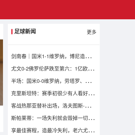
足球新闻
更多
剑南春｜国米1-1维罗纳，博尼造乌
龙，鲍伊绝平比分
尤文0-2佛罗伦萨跌至第六：1亿欧损
失当头，四重困局谁能破解？
半场：国米0-0维罗纳，劳塔罗、姆希
塔良造险
克里斯坦特：赛季初很少有人看好我
们，但我们配得上进前四
客战热那亚替补出场，洛夫图斯-奇克
迎来米兰生涯百场
斯帕莱蒂：一场失利就会毁掉一切的
观念是错的；输球责任在我
享最佳赛程，造最冷失利，老六尤文