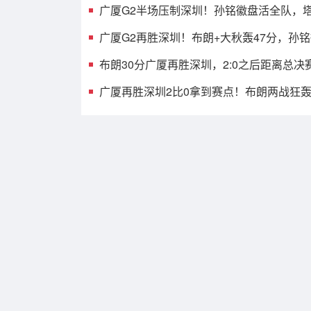
广厦G2半场压制深圳！孙铭徽盘活全队，塔
发齐爆，托弗9中1
广厦G2再胜深圳！布朗+大秋轰47分，孙
见影，贺希宁打铁
布朗30分广厦再胜深圳，2:0之后距离总决
之遥
广厦再胜深圳2比0拿到赛点！布朗两战狂轰