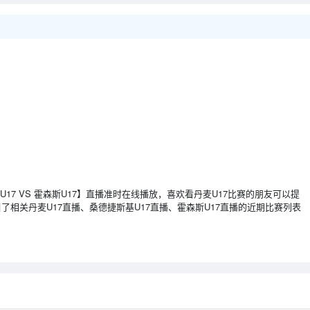
桑德捷斯基U17 VS 霍森斯U17】直播准时在线播放，喜欢看丹麦U17比赛的朋友可以提
相关丹麦U17直播、桑德捷斯基U17直播、霍森斯U17直播的近期比赛列表