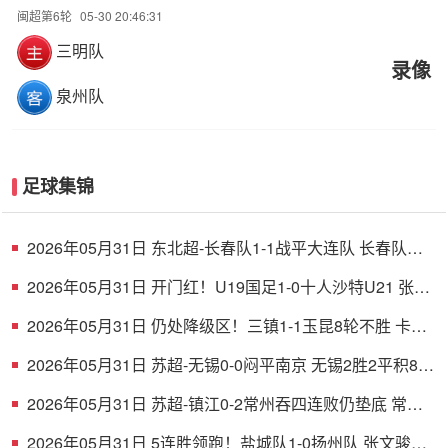
闽超第6轮
05-30 20:46:31
三明队
录像
泉州队
足球集锦
2026年05月31日 东北超-长春队1-1战平大连队 长春队点
球破门大连队补射扳平
2026年05月31日 开门红！U19国足1-0十人沙特U21 张家
鸣造乌龙下轮战民主刚果U23
2026年05月31日 仍处降级区！三镇1-1玉昆8轮不胜 卡迪
斯连续7场破门黄紫昌扳平
2026年05月31日 苏超-无锡0-0闷平南京 无锡2胜2平积8分
南京1胜2平1负积5分
2026年05月31日 苏超-镇江0-2常州吞四连败仍垫底 常州
精彩任意球配合李霄鹏破门
2026年05月31日 5连胜领跑！盐城队1-0扬州队 张文骏点