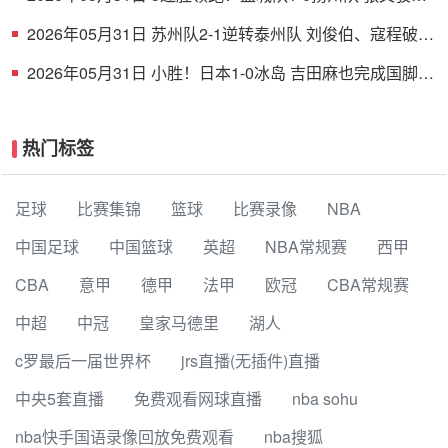
射破门 扬州队5场仅1胜
2026年05月31日 苏州队2-1逆转泰州队 刘俊伯、寇程破门
卫冕冠军新赛季1胜3负
2026年05月31日 小胜！日本1-0冰岛 吉田麻也完成国脚谢
幕战小川航基替补头球绝杀
热门标签
足球
比赛集锦
篮球
比赛录像
NBA
中国足球
中国篮球
英超
NBA常规赛
西甲
CBA
意甲
德甲
法甲
欧冠
CBA常规赛
中超
中冠
皇家马德里
湖人
c罗最后一届世界杯
jrs直播(无插件)直播
中央5套直播
免费观看网球直播
nba sohu
nba快手国语录像回放免费观看
nba搜狐