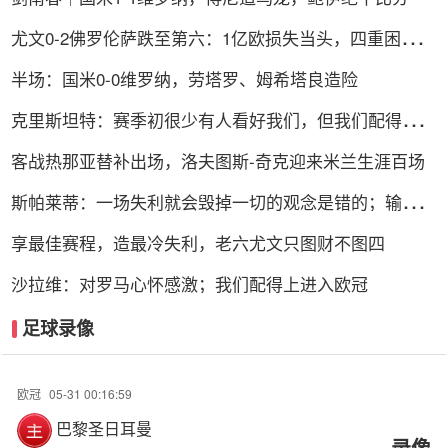
尤文0-2佛罗伦萨跌至第六：1亿欧损失当头，四重困局谁
能破解？
半场：国米0-0维罗纳，劳塔罗、姆希塔良造险
克里斯坦特：赛季初很少有人看好我们，但我们配得上进
前四
客战热那亚替补出场，洛夫图斯-奇克迎来米兰生涯百场
斯帕莱蒂：一场失利就会毁掉一切的观念是错的；输球责
任在我
享最佳赛程，造最冷失利，老六尤文只图财不图四
沙拉维：对罗马心怀感激；我们配得上进入欧冠
足球录像
欧冠
05-31 00:16:59
巴黎圣日耳曼
录像