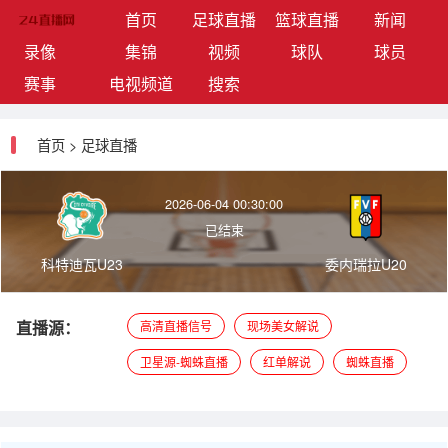
(current)
首页
足球直播
篮球直播
新闻
录像
集锦
视频
球队
球员
赛事
电视频道
搜索
首页
>
足球直播
2026-06-04 00:30:00
已结束
科特迪瓦U23
委内瑞拉U20
直播源：
高清直播信号
现场美女解说
卫星源-蜘蛛直播
红单解说
蜘蛛直播