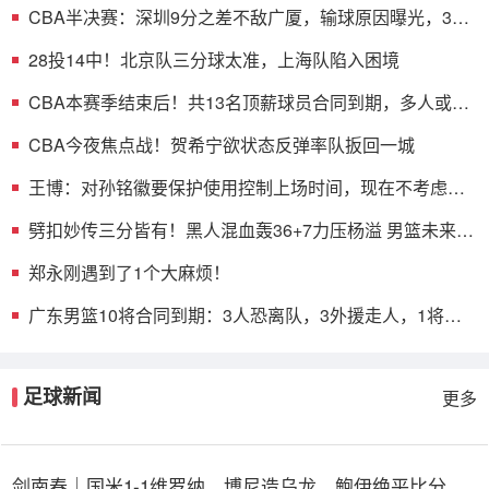
CBA半决赛：深圳9分之差不敌广厦，输球原因曝光，3人
表现不佳
28投14中！北京队三分球太准，上海队陷入困境
CBA本赛季结束后！共13名顶薪球员合同到期，多人或遭
哄抢
CBA今夜焦点战！贺希宁欲状态反弹率队扳回一城
王博：对孙铭徽要保护使用控制上场时间，现在不考虑总
决赛的事
劈扣妙传三分皆有！黑人混血轰36+7力压杨溢 男篮未来十
年主控？
郑永刚遇到了1个大麻烦！
广东男篮10将合同到期：3人恐离队，3外援走人，1将或
转型教练
足球新闻
更多
剑南春｜国米1-1维罗纳，博尼造乌龙，鲍伊绝平比分