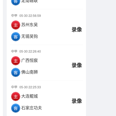
定南赣联
中甲
05-30 22:56:59
苏州东吴
录像
无锡吴钩
中甲
05-30 22:26:40
广西恒宸
录像
佛山南狮
中甲
05-30 22:25:33
大连鲲城
录像
石家庄功夫