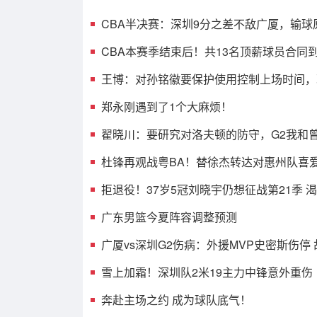
CBA半决赛：深圳9分之差不敌广厦，输球
光，3人表现不佳
CBA本赛季结束后！共13名顶薪球员合同
人或遭哄抢
王博：对孙铭徽要保护使用控制上场时间，
考虑总决赛的事
郑永刚遇到了1个大麻烦！
翟晓川：要研究对洛夫顿的防守，G2我和
消耗效果不错
杜锋再观战粤BA！替徐杰转达对惠州队喜
球迷相约大排档！
拒退役！37岁5冠刘晓宇仍想征战第21季 
兼任球员+助教
广东男篮今夏阵容调整预测
广厦vs深圳G2伤病：外援MVP史密斯伤停
王浩然无碍可出战
雪上加霜！深圳队2米19主力中锋意外重伤
奔赴主场之约 成为球队底气！