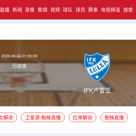
直播
新闻
录像
集锦
视频
球队
球员
赛事
电视频道
搜索
2026-06-04 01:00:00
已结束
IFK卢雷亚
女解说
卫星源-蜘蛛直播
红单解说
蜘蛛直播