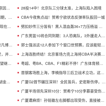
原因曝
28投14中！北京队三分球太准，上海队陷入困境
到期，多
CBA今夜焦点战！贺希宁欲状态反弹率队扳回一城
现在不
劈扣妙传三分皆有！黑人混血轰36+7力压杨溢 男
篮未来十年主控？
广东男篮10将合同到期：3人恐离队，3外援走人，
1将或转型教练
曾凡博的
郭士强派这12人参加下个窗口世预赛，应该能轻松
击败日本男篮
爱，并与
上海连胜终结！北京客场力克上海将CBA半决赛大
比分扳成1-1
渴望继续
粤超、粤BA、CBA、F1精彩不停！广东体育频道
本周节目单盛宴来袭
首钢客场胜上海，李楠指导三后卫战术立功，这阵
容比国家队强
 胡金秋
广厦G2首节碾压深圳！全民皆兵，史密斯伤停，贺
希宁+托弗太铁了
广厦半场领先深圳10分：贺希宁10分李慕豪受伤
布朗约翰逊均15分
广厦遭麻烦！孙铭徽左右脚都出现受伤，直接被背
回了更衣室！