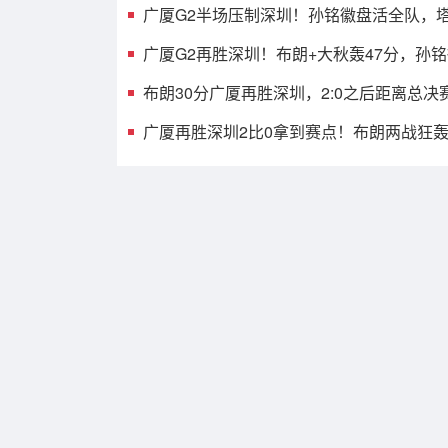
广厦G2半场压制深圳！孙铭徽盘活全队，塔
发齐爆，托弗9中1
广厦G2再胜深圳！布朗+大秋轰47分，孙
见影，贺希宁打铁
布朗30分广厦再胜深圳，2:0之后距离总决
之遥
广厦再胜深圳2比0拿到赛点！布朗两战狂轰