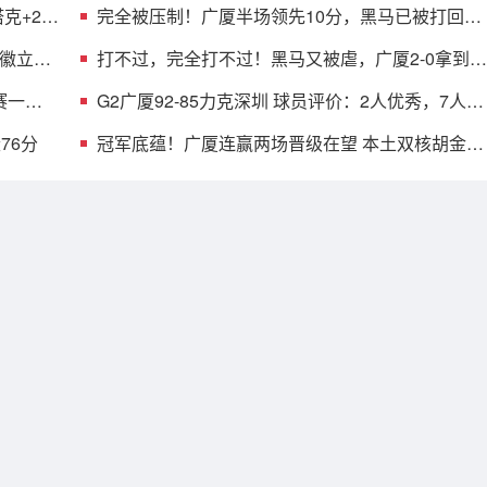
克+2首
完全被压制！广厦半场领先10分，黑马已被打回原
形，郑永刚也无解
铭徽立竿
打不过，完全打不过！黑马又被虐，广厦2-0拿到赛
点，MVP空砍18分
赛一步
G2广厦92-85力克深圳 球员评价：2人优秀，7人及
格，2人低迷
76分
冠军底蕴！广厦连赢两场晋级在望 本土双核胡金秋
孙铭徽决战立功