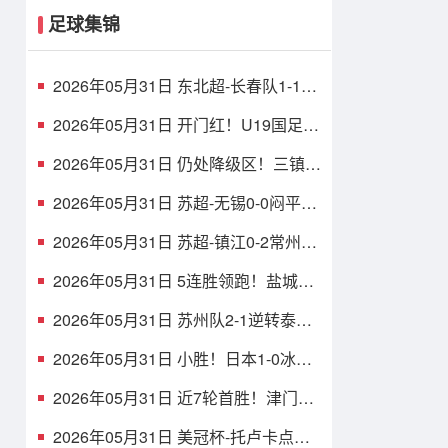
足球集锦
2026年05月31日 东北超-长春队1-1战
平大连队 长春队点球破门大连队补射
扳平
2026年05月31日 开门红！U19国足1-
0十人沙特U21 张家鸣造乌龙下轮战民
主刚果U23
2026年05月31日 仍处降级区！三镇1-
1玉昆8轮不胜 卡迪斯连续7场破门黄
紫昌扳平
2026年05月31日 苏超-无锡0-0闷平南
京 无锡2胜2平积8分 南京1胜2平1负
积5分
2026年05月31日 苏超-镇江0-2常州吞
四连败仍垫底 常州精彩任意球配合李
霄鹏破门
2026年05月31日 5连胜领跑！盐城队
1-0扬州队 张文骏点射破门 扬州队5场
仅1胜
2026年05月31日 苏州队2-1逆转泰州
队 刘俊伯、寇程破门 卫冕冠军新赛季
1胜3负
2026年05月31日 小胜！日本1-0冰岛
吉田麻也完成国脚谢幕战小川航基替
补头球绝杀
2026年05月31日 近7轮首胜！津门虎
1-0英博仍中超垫底，科尔多瓦处子球
制胜
2026年05月31日 美冠杯-托卢卡点球