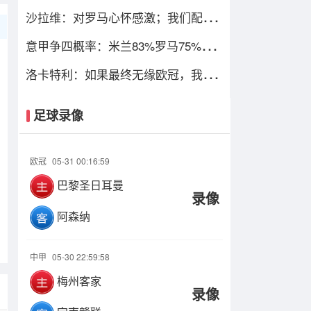
只图财不图四
沙拉维：对罗马心怀感激；我们配得
上进入欧冠
意甲争四概率：米兰83%罗马75%，
尤文暴跌仅剩13%
洛卡特利：如果最终无缘欧冠，我们
必须进行彻底的审视与评估
足球录像
欧冠
05-31 00:16:59
巴黎圣日耳曼
录像
阿森纳
中甲
05-30 22:59:58
梅州客家
录像