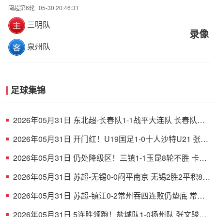
闽超第6轮
05-30 20:46:31
三明队
录像
泉州队
足球集锦
2026年05月31日 东北超-长春队1-1战平大连队 长春队点
球破门大连队补射扳平
2026年05月31日 开门红！U19国足1-0十人沙特U21 张家
鸣造乌龙下轮战民主刚果U23
2026年05月31日 仍处降级区！三镇1-1玉昆8轮不胜 卡迪
斯连续7场破门黄紫昌扳平
2026年05月31日 苏超-无锡0-0闷平南京 无锡2胜2平积8分
南京1胜2平1负积5分
2026年05月31日 苏超-镇江0-2常州吞四连败仍垫底 常州
精彩任意球配合李霄鹏破门
2026年05月31日 5连胜领跑！盐城队1-0扬州队 张文骏点