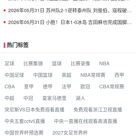
射破门 扬州队5场仅1胜
2026年05月31日 苏州队2-1逆转泰州队 刘俊伯、寇程破门
卫冕冠军新赛季1胜3负
2026年05月31日 小胜！日本1-0冰岛 吉田麻也完成国脚谢
幕战小川航基替补头球绝杀
热门标签
足球
比赛集锦
篮球
比赛录像
NBA
中国足球
中国篮球
英超
NBA常规赛
西甲
CBA
意甲
德甲
法甲
欧冠
CBA常规赛
中超
中冠
皇家马德里
湖人
突尼斯VS日本免费观看直播
免费观看浙江卫视直播
中央五套cctv5直播
中央一直播在线观看高清直播
中国世界杯预选赛
2027女足世界杯