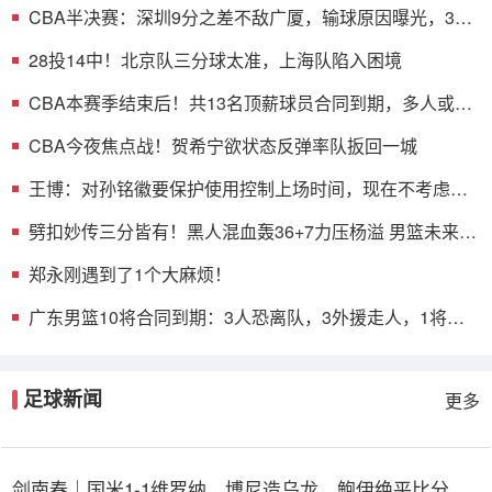
CBA半决赛：深圳9分之差不敌广厦，输球原因曝光，3人
表现不佳
28投14中！北京队三分球太准，上海队陷入困境
CBA本赛季结束后！共13名顶薪球员合同到期，多人或遭
哄抢
CBA今夜焦点战！贺希宁欲状态反弹率队扳回一城
王博：对孙铭徽要保护使用控制上场时间，现在不考虑总
决赛的事
劈扣妙传三分皆有！黑人混血轰36+7力压杨溢 男篮未来十
年主控？
郑永刚遇到了1个大麻烦！
广东男篮10将合同到期：3人恐离队，3外援走人，1将或
转型教练
足球新闻
更多
剑南春｜国米1-1维罗纳，博尼造乌龙，鲍伊绝平比分