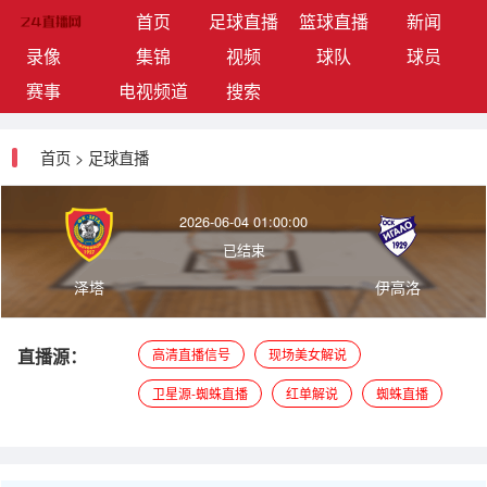
(current)
首页
足球直播
篮球直播
新闻
录像
集锦
视频
球队
球员
赛事
电视频道
搜索
首页
>
足球直播
2026-06-04 01:00:00
已结束
泽塔
伊高洛
直播源：
高清直播信号
现场美女解说
卫星源-蜘蛛直播
红单解说
蜘蛛直播