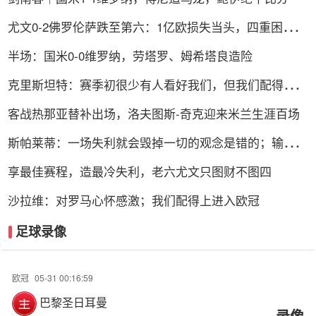
尤文0-2佛罗伦萨跌至第六：1亿欧损失当头，四重困局谁
能破解？
半场：国米0-0维罗纳，劳塔罗、姆希塔良造险
克里斯坦特：赛季初很少有人看好我们，但我们配得上进
前四
客战热那亚替补出场，洛夫图斯-奇克迎来米兰生涯百场
斯帕莱蒂：一场失利就会毁掉一切的观念是错的；输球责
任在我
享最佳赛程，造最冷失利，老六尤文只图财不图四
沙拉维：对罗马心怀感激；我们配得上进入欧冠
足球录像
欧冠
05-31 00:16:59
巴黎圣日耳曼
录像