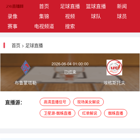
(current)
首页
足球直播
篮球直播
新闻
录像
集锦
视频
球队
球员
赛事
电视频道
搜索
首页
>
足球直播
2026-06-04 01:00:00
已结束
布鲁蒙塔勒
埃格斯托夫
直播源：
高清直播信号
现场美女解说
卫星源-蜘蛛直播
红单解说
蜘蛛直播