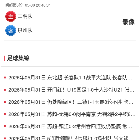
闽超第6轮
05-30 20:46:31
三明队
录像
泉州队
足球集锦
2026年05月31日 东北超-长春队1-1战平大连队 长春队点
球破门大连队补射扳平
2026年05月31日 开门红！U19国足1-0十人沙特U21 张家
鸣造乌龙下轮战民主刚果U23
2026年05月31日 仍处降级区！三镇1-1玉昆8轮不胜 卡迪
斯连续7场破门黄紫昌扳平
2026年05月31日 苏超-无锡0-0闷平南京 无锡2胜2平积8分
南京1胜2平1负积5分
2026年05月31日 苏超-镇江0-2常州吞四连败仍垫底 常州
精彩任意球配合李霄鹏破门
2026年05月31日 5连胜领跑！盐城队1-0扬州队 张文骏点