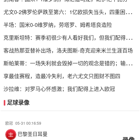
尤文0-2佛罗伦萨跌至第六：1亿欧损失当头，四重困局谁
能破解？
半场：国米0-0维罗纳，劳塔罗、姆希塔良造险
克里斯坦特：赛季初很少有人看好我们，但我们配得上进
前四
客战热那亚替补出场，洛夫图斯-奇克迎来米兰生涯百场
斯帕莱蒂：一场失利就会毁掉一切的观念是错的；输球责
任在我
享最佳赛程，造最冷失利，老六尤文只图财不图四
沙拉维：对罗马心怀感激；我们配得上进入欧冠
足球录像
欧冠
05-31 00:16:59
巴黎圣日耳曼
录像