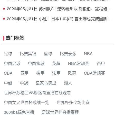
射破门 扬州队5场仅1胜
2026年05月31日 苏州队2-1逆转泰州队 刘俊伯、寇程破门
卫冕冠军新赛季1胜3负
2026年05月31日 小胜！日本1-0冰岛 吉田麻也完成国脚谢
幕战小川航基替补头球绝杀
热门标签
足球
比赛集锦
篮球
比赛录像
NBA
中国足球
中国篮球
英超
NBA常规赛
西甲
CBA
意甲
德甲
法甲
欧冠
CBA常规赛
中超
中冠
皇家马德里
湖人
世界杯苏格兰VS摩洛哥直播在线观看
中国女足世界杯成绩一览
世界杯多少场比赛
360nba绿色直播
足球世界杯直播赛程