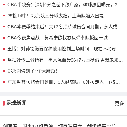
CBA半决赛：深圳9分之差不敌广厦，输球原因曝光，3人
表现不佳
28投14中！北京队三分球太准，上海队陷入困境
CBA本赛季结束后！共13名顶薪球员合同到期，多人或遭
哄抢
CBA今夜焦点战！贺希宁欲状态反弹率队扳回一城
王博：对孙铭徽要保护使用控制上场时间，现在不考虑总
决赛的事
劈扣妙传三分皆有！黑人混血轰36+7力压杨溢 男篮未来十
年主控？
郑永刚遇到了1个大麻烦！
广东男篮10将合同到期：3人恐离队，3外援走人，1将或
转型教练
足球新闻
更多
剑南春｜国米1-1维罗纳，博尼造乌龙，鲍伊绝平比分