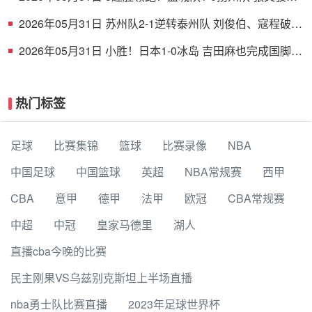
射破门 扬州队5场仅1胜
2026年05月31日 苏州队2-1逆转泰州队 刘俊伯、寇程破门
卫冕冠军新赛季1胜3负
2026年05月31日 小胜！日本1-0冰岛 吉田麻也完成国脚谢
幕战小川航基替补头球绝杀
热门标签
足球
比赛集锦
篮球
比赛录像
NBA
中国足球
中国篮球
英超
NBA常规赛
西甲
CBA
意甲
德甲
法甲
欧冠
CBA常规赛
中超
中冠
皇家马德里
湖人
直播cba今晚的比赛
民主刚果VS乌兹别克斯坦上半场直播
nba勇士队比赛直播
2023年足球世界杯