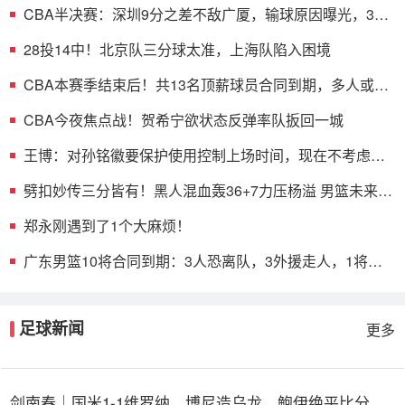
CBA半决赛：深圳9分之差不敌广厦，输球原因曝光，3人
表现不佳
28投14中！北京队三分球太准，上海队陷入困境
CBA本赛季结束后！共13名顶薪球员合同到期，多人或遭
哄抢
CBA今夜焦点战！贺希宁欲状态反弹率队扳回一城
王博：对孙铭徽要保护使用控制上场时间，现在不考虑总
决赛的事
劈扣妙传三分皆有！黑人混血轰36+7力压杨溢 男篮未来十
年主控？
郑永刚遇到了1个大麻烦！
广东男篮10将合同到期：3人恐离队，3外援走人，1将或
转型教练
足球新闻
更多
剑南春｜国米1-1维罗纳，博尼造乌龙，鲍伊绝平比分