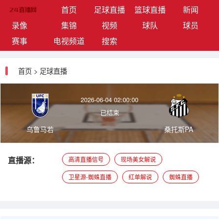
(current)
首页
足球直播
篮球直播
新闻
录像
集锦
视频
球队
球员
赛事
电视频道
搜索
首页
>
足球直播
2026-06-04 02:00:00
已结束
乌鲁马若
桑托斯PA
直播源：
高清直播信号
现场美女解说
卫星源-蜘蛛直播
红单解说
蜘蛛直播