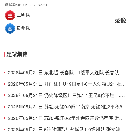
闽超第6轮
05-30 20:46:31
三明队
录像
泉州队
足球集锦
2026年05月31日 东北超-长春队1-1战平大连队 长春队点
球破门大连队补射扳平
2026年05月31日 开门红！U19国足1-0十人沙特U21 张家
鸣造乌龙下轮战民主刚果U23
2026年05月31日 仍处降级区！三镇1-1玉昆8轮不胜 卡迪
斯连续7场破门黄紫昌扳平
2026年05月31日 苏超-无锡0-0闷平南京 无锡2胜2平积8分
南京1胜2平1负积5分
2026年05月31日 苏超-镇江0-2常州吞四连败仍垫底 常州
精彩任意球配合李霄鹏破门
2026年05月31日 5连胜领跑！盐城队1-0扬州队 张文骏点