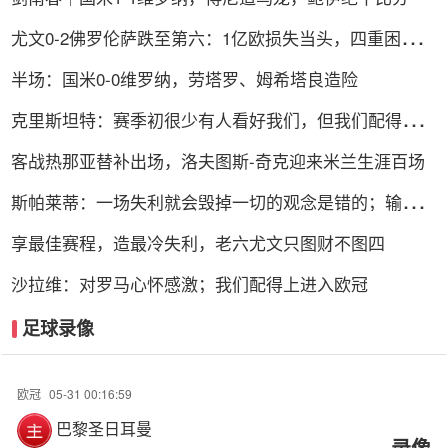
尤文0-2佛罗伦萨跌至第六：1亿欧损失当头，四重困局谁
能破解？
半场：国米0-0维罗纳，劳塔罗、姆希塔良造险
克里斯坦特：赛季初很少有人看好我们，但我们配得上进
前四
客战热那亚替补出场，洛夫图斯-奇克迎来米兰生涯百场
斯帕莱蒂：一场失利就会毁掉一切的观念是错的；输球责
任在我
享最佳赛程，造最冷失利，老六尤文只图财不图四
沙拉维：对罗马心怀感激；我们配得上进入欧冠
足球录像
欧冠
05-31 00:16:59
巴黎圣日耳曼
录像