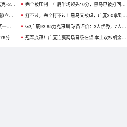
克+2首
完全被压制！广厦半场领先10分，黑马已被打回原
形，郑永刚也无解
铭徽立竿
打不过，完全打不过！黑马又被虐，广厦2-0拿到赛
点，MVP空砍18分
赛一步
G2广厦92-85力克深圳 球员评价：2人优秀，7人及
格，2人低迷
76分
冠军底蕴！广厦连赢两场晋级在望 本土双核胡金秋
孙铭徽决战立功