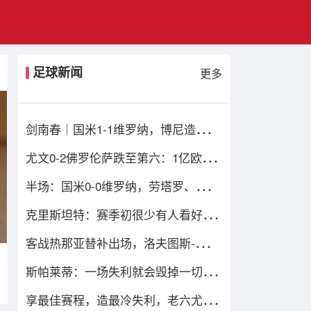
足球新闻
更多
剑南春｜国米1-1维罗纳，博尼造乌
龙，鲍伊绝平比分
尤文0-2佛罗伦萨跌至第六：1亿欧损
失当头，四重困局谁能破解？
半场：国米0-0维罗纳，劳塔罗、姆希
塔良造险
克里斯坦特：赛季初很少有人看好我
们，但我们配得上进前四
客战热那亚替补出场，洛夫图斯-奇克
迎来米兰生涯百场
斯帕莱蒂：一场失利就会毁掉一切的
观念是错的；输球责任在我
享最佳赛程，造最冷失利，老六尤文