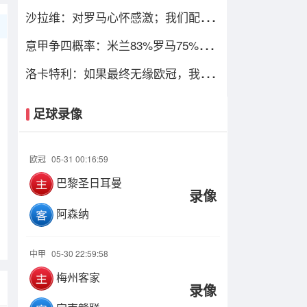
只图财不图四
沙拉维：对罗马心怀感激；我们配得
上进入欧冠
意甲争四概率：米兰83%罗马75%，
尤文暴跌仅剩13%
洛卡特利：如果最终无缘欧冠，我们
必须进行彻底的审视与评估
足球录像
欧冠
05-31 00:16:59
巴黎圣日耳曼
录像
阿森纳
中甲
05-30 22:59:58
梅州客家
录像