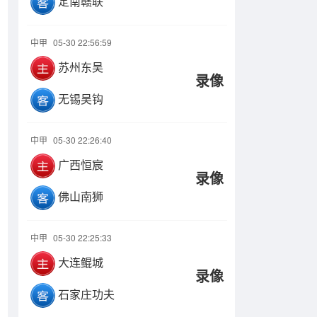
定南赣联
中甲
05-30 22:56:59
苏州东吴
录像
无锡吴钩
中甲
05-30 22:26:40
广西恒宸
录像
佛山南狮
中甲
05-30 22:25:33
大连鲲城
录像
石家庄功夫