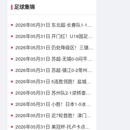
足球集锦
2026年05月31日 东北超-长春队1-1战
平大连队 长春队点球破门大连队补射
扳平
2026年05月31日 开门红！U19国足1-
0十人沙特U21 张家鸣造乌龙下轮战民
主刚果U23
2026年05月31日 仍处降级区！三镇1-
1玉昆8轮不胜 卡迪斯连续7场破门黄
紫昌扳平
2026年05月31日 苏超-无锡0-0闷平南
京 无锡2胜2平积8分 南京1胜2平1负
积5分
2026年05月31日 苏超-镇江0-2常州吞
四连败仍垫底 常州精彩任意球配合李
霄鹏破门
2026年05月31日 5连胜领跑！盐城队
1-0扬州队 张文骏点射破门 扬州队5场
仅1胜
2026年05月31日 苏州队2-1逆转泰州
队 刘俊伯、寇程破门 卫冕冠军新赛季
1胜3负
2026年05月31日 小胜！日本1-0冰岛
吉田麻也完成国脚谢幕战小川航基替
补头球绝杀
2026年05月31日 近7轮首胜！津门虎
1-0英博仍中超垫底，科尔多瓦处子球
制胜
2026年05月31日 美冠杯-托卢卡点球