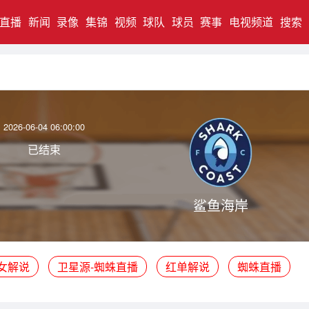
直播
新闻
录像
集锦
视频
球队
球员
赛事
电视频道
搜索
2026-06-04 06:00:00
已结束
鲨鱼海岸
女解说
卫星源-蜘蛛直播
红单解说
蜘蛛直播