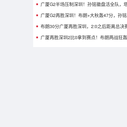
广厦G2半场压制深圳！孙铭徽盘活全队，塔
发齐爆，托弗9中1
广厦G2再胜深圳！布朗+大秋轰47分，孙
见影，贺希宁打铁
布朗30分广厦再胜深圳，2:0之后距离总决
之遥
广厦再胜深圳2比0拿到赛点！布朗两战狂轰