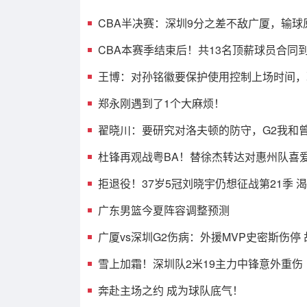
CBA半决赛：深圳9分之差不敌广厦，输球
光，3人表现不佳
CBA本赛季结束后！共13名顶薪球员合同
人或遭哄抢
王博：对孙铭徽要保护使用控制上场时间，
考虑总决赛的事
郑永刚遇到了1个大麻烦！
翟晓川：要研究对洛夫顿的防守，G2我和
消耗效果不错
杜锋再观战粤BA！替徐杰转达对惠州队喜
球迷相约大排档！
拒退役！37岁5冠刘晓宇仍想征战第21季 
兼任球员+助教
广东男篮今夏阵容调整预测
广厦vs深圳G2伤病：外援MVP史密斯伤停
王浩然无碍可出战
雪上加霜！深圳队2米19主力中锋意外重伤
奔赴主场之约 成为球队底气！