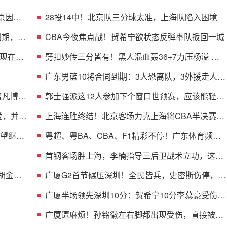
原因曝
28投14中！北京队三分球太准，上海队陷入困境
到期，多
CBA今夜焦点战！贺希宁欲状态反弹率队扳回一城
现在不
劈扣妙传三分皆有！黑人混血轰36+7力压杨溢 男
篮未来十年主控？
广东男篮10将合同到期：3人恐离队，3外援走人，
1将或转型教练
曾凡博的
郭士强派这12人参加下个窗口世预赛，应该能轻松
击败日本男篮
爱，并与
上海连胜终结！北京客场力克上海将CBA半决赛大
比分扳成1-1
渴望继续
粤超、粤BA、CBA、F1精彩不停！广东体育频道
本周节目单盛宴来袭
首钢客场胜上海，李楠指导三后卫战术立功，这阵
容比国家队强
 胡金秋
广厦G2首节碾压深圳！全民皆兵，史密斯伤停，贺
希宁+托弗太铁了
广厦半场领先深圳10分：贺希宁10分李慕豪受伤
布朗约翰逊均15分
广厦遭麻烦！孙铭徽左右脚都出现受伤，直接被背
回了更衣室！