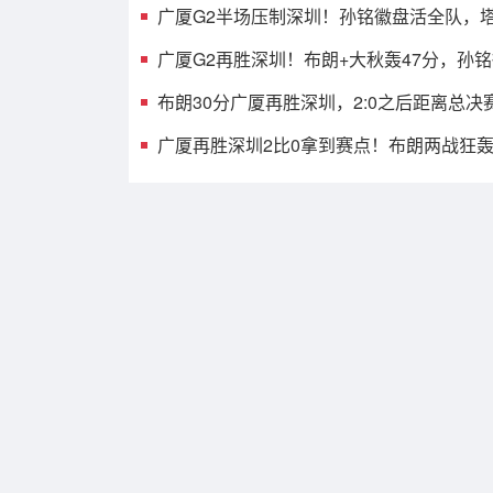
广厦G2半场压制深圳！孙铭徽盘活全队，塔
发齐爆，托弗9中1
广厦G2再胜深圳！布朗+大秋轰47分，孙
见影，贺希宁打铁
布朗30分广厦再胜深圳，2:0之后距离总决
之遥
广厦再胜深圳2比0拿到赛点！布朗两战狂轰