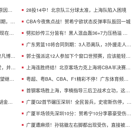
原因曝
28投14中！北京队三分球太准，上海队陷入困境
到期，多
CBA今夜焦点战！贺希宁欲状态反弹率队扳回一城
现在不
劈扣妙传三分皆有！黑人混血轰36+7力压杨溢 男
篮未来十年主控？
广东男篮10将合同到期：3人恐离队，3外援走人，
1将或转型教练
曾凡博的
郭士强派这12人参加下个窗口世预赛，应该能轻松
击败日本男篮
爱，并与
上海连胜终结！北京客场力克上海将CBA半决赛大
比分扳成1-1
渴望继续
粤超、粤BA、CBA、F1精彩不停！广东体育频道
本周节目单盛宴来袭
首钢客场胜上海，李楠指导三后卫战术立功，这阵
容比国家队强
 胡金秋
广厦G2首节碾压深圳！全民皆兵，史密斯伤停，贺
希宁+托弗太铁了
广厦半场领先深圳10分：贺希宁10分李慕豪受伤
布朗约翰逊均15分
广厦遭麻烦！孙铭徽左右脚都出现受伤，直接被背
回了更衣室！