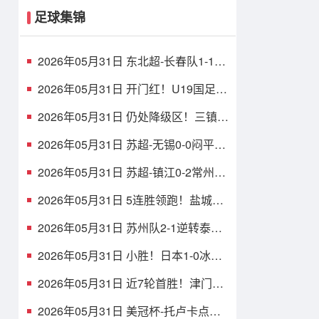
足球集锦
2026年05月31日 东北超-长春队1-1战
平大连队 长春队点球破门大连队补射
扳平
2026年05月31日 开门红！U19国足1-
0十人沙特U21 张家鸣造乌龙下轮战民
主刚果U23
2026年05月31日 仍处降级区！三镇1-
1玉昆8轮不胜 卡迪斯连续7场破门黄
紫昌扳平
2026年05月31日 苏超-无锡0-0闷平南
京 无锡2胜2平积8分 南京1胜2平1负
积5分
2026年05月31日 苏超-镇江0-2常州吞
四连败仍垫底 常州精彩任意球配合李
霄鹏破门
2026年05月31日 5连胜领跑！盐城队
1-0扬州队 张文骏点射破门 扬州队5场
仅1胜
2026年05月31日 苏州队2-1逆转泰州
队 刘俊伯、寇程破门 卫冕冠军新赛季
1胜3负
2026年05月31日 小胜！日本1-0冰岛
吉田麻也完成国脚谢幕战小川航基替
补头球绝杀
2026年05月31日 近7轮首胜！津门虎
1-0英博仍中超垫底，科尔多瓦处子球
制胜
2026年05月31日 美冠杯-托卢卡点球