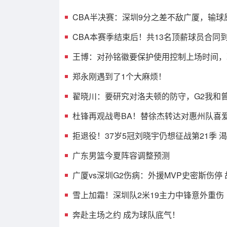
CBA半决赛：深圳9分之差不敌广厦，输球
光，3人表现不佳
CBA本赛季结束后！共13名顶薪球员合同
人或遭哄抢
王博：对孙铭徽要保护使用控制上场时间，
考虑总决赛的事
郑永刚遇到了1个大麻烦！
翟晓川：要研究对洛夫顿的防守，G2我和
消耗效果不错
杜锋再观战粤BA！替徐杰转达对惠州队喜
球迷相约大排档！
拒退役！37岁5冠刘晓宇仍想征战第21季 
兼任球员+助教
广东男篮今夏阵容调整预测
广厦vs深圳G2伤病：外援MVP史密斯伤停
王浩然无碍可出战
雪上加霜！深圳队2米19主力中锋意外重伤
奔赴主场之约 成为球队底气！