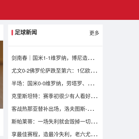
足球新闻
更多
剑南春｜国米1-1维罗纳，博尼造乌
龙，鲍伊绝平比分
尤文0-2佛罗伦萨跌至第六：1亿欧损
失当头，四重困局谁能破解？
半场：国米0-0维罗纳，劳塔罗、姆希
塔良造险
克里斯坦特：赛季初很少有人看好我
们，但我们配得上进前四
客战热那亚替补出场，洛夫图斯-奇克
迎来米兰生涯百场
斯帕莱蒂：一场失利就会毁掉一切的
观念是错的；输球责任在我
享最佳赛程，造最冷失利，老六尤文