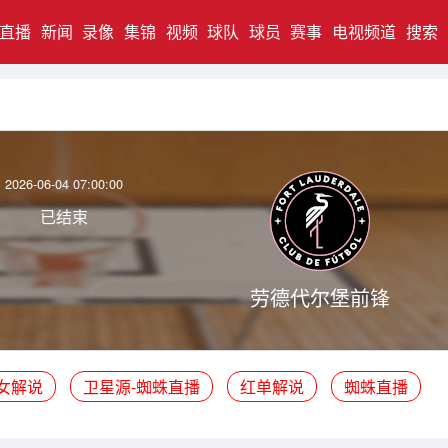
直播
新闻
录像
集锦
视频
球队
球员
赛事
电视频道
搜索
2026-06-04 07:00:00
已结束
劳德代尔堡前锋
女解说
卫星源-蜘蛛直播
红单解说
蜘蛛直播