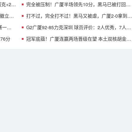
克+2首
完全被压制！广厦半场领先10分，黑马已被打回原
形，郑永刚也无解
铭徽立竿
打不过，完全打不过！黑马又被虐，广厦2-0拿到赛
点，MVP空砍18分
赛一步
G2广厦92-85力克深圳 球员评价：2人优秀，7人及
格，2人低迷
76分
冠军底蕴！广厦连赢两场晋级在望 本土双核胡金秋
孙铭徽决战立功