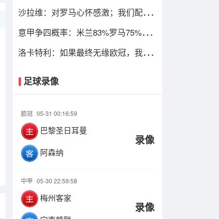
只图财不图四
沙拉维：对罗马心怀感激；我们配得
上进入欧冠
意甲争四概率：米兰83%罗马75%，
尤文暴跌仅剩13%
洛卡特利：如果最终无缘欧冠，我们
必须进行彻底的审视与评估
足球录像
欧冠
05-31 00:16:59
巴黎圣日耳曼
录像
阿森纳
中甲
05-30 22:59:58
梅州客家
录像