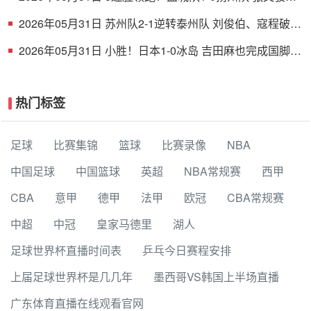
射破门 扬州队5场仅1胜
2026年05月31日 苏州队2-1逆转泰州队 刘俊伯、寇程破门
卫冕冠军新赛季1胜3负
2026年05月31日 小胜！日本1-0冰岛 吉田麻也完成国脚谢
幕战小川航基替补头球绝杀
热门标签
足球
比赛集锦
篮球
比赛录像
NBA
中国足球
中国篮球
英超
NBA常规赛
西甲
CBA
意甲
德甲
法甲
欧冠
CBA常规赛
中超
中冠
皇家马德里
湖人
足球世界杯直播时间表
乒乓今日赛程安排
上届足球世界杯是几几年
墨西哥VS韩国上半场直播
广东体育直播在线观看官网