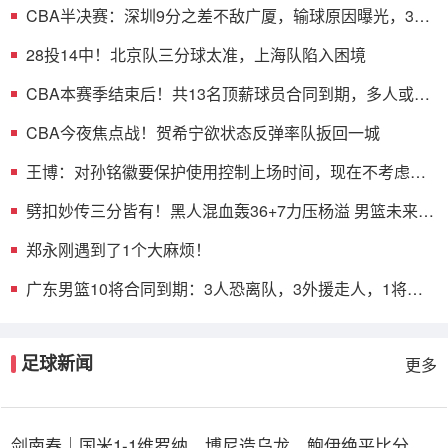
CBA半决赛：深圳9分之差不敌广厦，输球原因曝光，3人
表现不佳
28投14中！北京队三分球太准，上海队陷入困境
CBA本赛季结束后！共13名顶薪球员合同到期，多人或遭
哄抢
CBA今夜焦点战！贺希宁欲状态反弹率队扳回一城
王博：对孙铭徽要保护使用控制上场时间，现在不考虑总
决赛的事
劈扣妙传三分皆有！黑人混血轰36+7力压杨溢 男篮未来十
年主控？
郑永刚遇到了1个大麻烦！
广东男篮10将合同到期：3人恐离队，3外援走人，1将或
转型教练
足球新闻
更多
剑南春｜国米1-1维罗纳，博尼造乌龙，鲍伊绝平比分