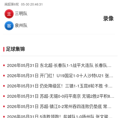
闽超第6轮
05-30 20:46:31
三明队
录像
泉州队
足球集锦
2026年05月31日 东北超-长春队1-1战平大连队 长春队点
球破门大连队补射扳平
2026年05月31日 开门红！U19国足1-0十人沙特U21 张家
鸣造乌龙下轮战民主刚果U23
2026年05月31日 仍处降级区！三镇1-1玉昆8轮不胜 卡迪
斯连续7场破门黄紫昌扳平
2026年05月31日 苏超-无锡0-0闷平南京 无锡2胜2平积8分
南京1胜2平1负积5分
2026年05月31日 苏超-镇江0-2常州吞四连败仍垫底 常州
精彩任意球配合李霄鹏破门
2026年05月31日 5连胜领跑！盐城队1-0扬州队 张文骏点