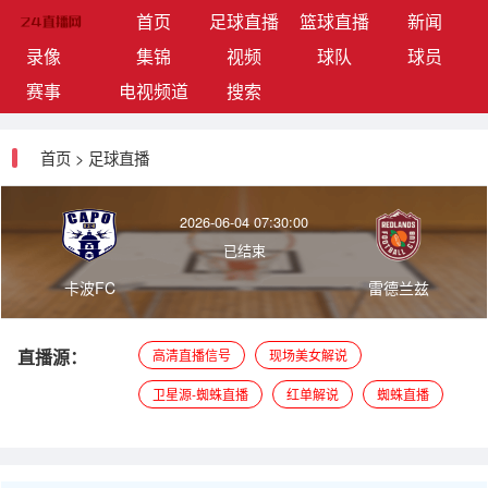
(current)
首页
足球直播
篮球直播
新闻
录像
集锦
视频
球队
球员
赛事
电视频道
搜索
首页
>
足球直播
2026-06-04 07:30:00
已结束
卡波FC
雷德兰兹
直播源：
高清直播信号
现场美女解说
卫星源-蜘蛛直播
红单解说
蜘蛛直播