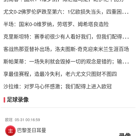
尤文0-2佛罗伦萨跌至第六：1亿欧损失当头，四重困局谁
能破解？
半场：国米0-0维罗纳，劳塔罗、姆希塔良造险
克里斯坦特：赛季初很少有人看好我们，但我们配得上进
前四
客战热那亚替补出场，洛夫图斯-奇克迎来米兰生涯百场
斯帕莱蒂：一场失利就会毁掉一切的观念是错的；输球责
任在我
享最佳赛程，造最冷失利，老六尤文只图财不图四
沙拉维：对罗马心怀感激；我们配得上进入欧冠
足球录像
欧冠
05-31 00:16:59
巴黎圣日耳曼
录像