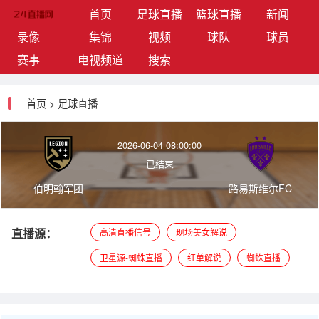
(current)
首页
足球直播
篮球直播
新闻
录像
集锦
视频
球队
球员
赛事
电视频道
搜索
首页
>
足球直播
2026-06-04 08:00:00
已结束
伯明翰军团
路易斯维尔FC
直播源：
高清直播信号
现场美女解说
卫星源-蜘蛛直播
红单解说
蜘蛛直播