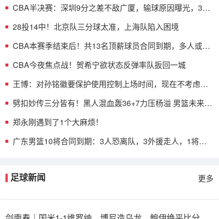
CBA半决赛：深圳9分之差不敌广厦，输球原因曝光，3人
表现不佳
28投14中！北京队三分球太准，上海队陷入困境
CBA本赛季结束后！共13名顶薪球员合同到期，多人或遭
哄抢
CBA今夜焦点战！贺希宁欲状态反弹率队扳回一城
王博：对孙铭徽要保护使用控制上场时间，现在不考虑总
决赛的事
劈扣妙传三分皆有！黑人混血轰36+7力压杨溢 男篮未来十
年主控？
郑永刚遇到了1个大麻烦！
广东男篮10将合同到期：3人恐离队，3外援走人，1将或
转型教练
足球新闻
更多
剑南春｜国米1-1维罗纳，博尼造乌龙，鲍伊绝平比分