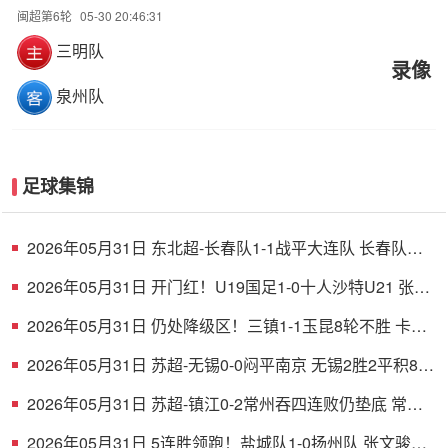
闽超第6轮
05-30 20:46:31
三明队
录像
泉州队
足球集锦
2026年05月31日 东北超-长春队1-1战平大连队 长春队点
球破门大连队补射扳平
2026年05月31日 开门红！U19国足1-0十人沙特U21 张家
鸣造乌龙下轮战民主刚果U23
2026年05月31日 仍处降级区！三镇1-1玉昆8轮不胜 卡迪
斯连续7场破门黄紫昌扳平
2026年05月31日 苏超-无锡0-0闷平南京 无锡2胜2平积8分
南京1胜2平1负积5分
2026年05月31日 苏超-镇江0-2常州吞四连败仍垫底 常州
精彩任意球配合李霄鹏破门
2026年05月31日 5连胜领跑！盐城队1-0扬州队 张文骏点