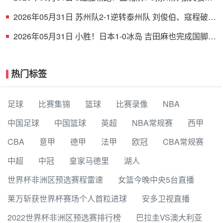
射破门 扬州队5场仅1胜
2026年05月31日 苏州队2-1逆转泰州队 刘俊伯、寇程破门
卫冕冠军新赛季1胜3负
2026年05月31日 小胜！日本1-0冰岛 吉田麻也完成国脚谢
幕战小川航基替补头球绝杀
热门标签
足球
比赛集锦
篮球
比赛录像
NBA
中国足球
中国篮球
英超
NBA常规赛
西甲
CBA
意甲
德甲
法甲
欧冠
CBA常规赛
中超
中冠
皇家马德里
湖人
世界杯非洲区预选赛程雷速
女篮今晚中央5台直播
莱万斩获世界杯赛场个人首粒进球
安多卫视直播
2022世界杯非洲区预选赛排行榜
巴拉圭VS澳大利亚