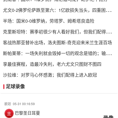
尤文0-2佛罗伦萨跌至第六：1亿欧损失当头，四重困局谁
能破解？
半场：国米0-0维罗纳，劳塔罗、姆希塔良造险
克里斯坦特：赛季初很少有人看好我们，但我们配得上进
前四
客战热那亚替补出场，洛夫图斯-奇克迎来米兰生涯百场
斯帕莱蒂：一场失利就会毁掉一切的观念是错的；输球责
任在我
享最佳赛程，造最冷失利，老六尤文只图财不图四
沙拉维：对罗马心怀感激；我们配得上进入欧冠
足球录像
欧冠
05-31 00:16:59
巴黎圣日耳曼
录像