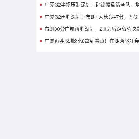
广厦G2半场压制深圳！孙铭徽盘活全队，塔
发齐爆，托弗9中1
广厦G2再胜深圳！布朗+大秋轰47分，孙
见影，贺希宁打铁
布朗30分广厦再胜深圳，2:0之后距离总决
之遥
广厦再胜深圳2比0拿到赛点！布朗两战狂轰