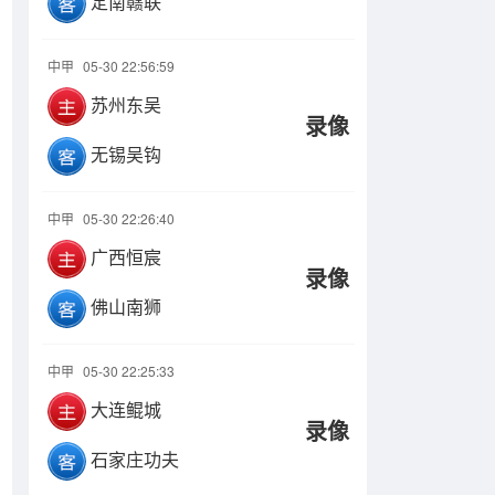
定南赣联
中甲
05-30 22:56:59
苏州东吴
录像
无锡吴钩
中甲
05-30 22:26:40
广西恒宸
录像
佛山南狮
中甲
05-30 22:25:33
大连鲲城
录像
石家庄功夫