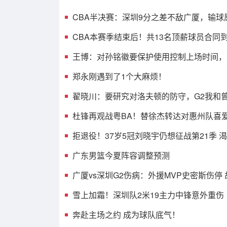
CBA半决赛：深圳9分之差不敌广厦，输球
光，3人表现不佳
CBA本赛季结束后！共13名顶薪球员合同
人或遭哄抢
王博：对孙铭徽要保护使用控制上场时间，
考虑总决赛的事
郑永刚遇到了1个大麻烦！
翟晓川：要研究对洛夫顿的防守，G2我和
消耗效果不错
杜锋再观战粤BA！替徐杰转达对惠州队喜
球迷相约大排档！
拒退役！37岁5冠刘晓宇仍想征战第21季 
兼任球员+助教
广东男篮今夏阵容调整预测
广厦vs深圳G2伤病：外援MVP史密斯伤停
王浩然无碍可出战
雪上加霜！深圳队2米19主力中锋意外重伤
奔赴主场之约 成为球队底气！