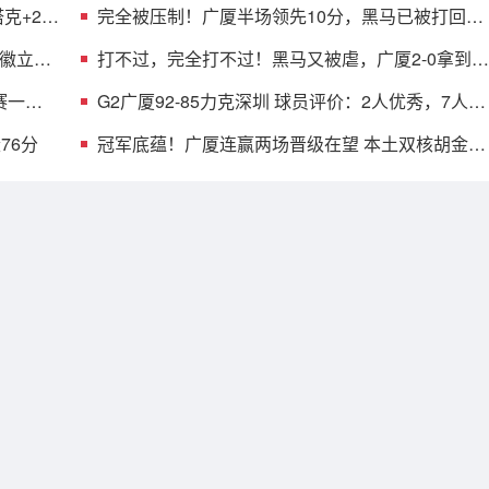
克+2首
完全被压制！广厦半场领先10分，黑马已被打回原
形，郑永刚也无解
铭徽立竿
打不过，完全打不过！黑马又被虐，广厦2-0拿到赛
点，MVP空砍18分
赛一步
G2广厦92-85力克深圳 球员评价：2人优秀，7人及
格，2人低迷
76分
冠军底蕴！广厦连赢两场晋级在望 本土双核胡金秋
孙铭徽决战立功