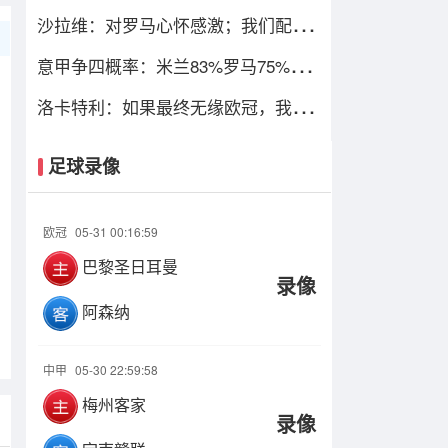
只图财不图四
沙拉维：对罗马心怀感激；我们配得
上进入欧冠
意甲争四概率：米兰83%罗马75%，
尤文暴跌仅剩13%
洛卡特利：如果最终无缘欧冠，我们
必须进行彻底的审视与评估
足球录像
欧冠
05-31 00:16:59
巴黎圣日耳曼
录像
阿森纳
中甲
05-30 22:59:58
梅州客家
录像