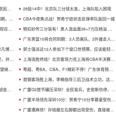
原因曝
28投14中！北京队三分球太准，上海队陷入困境
到期，多
CBA今夜焦点战！贺希宁欲状态反弹率队扳回一城
现在不
劈扣妙传三分皆有！黑人混血轰36+7力压杨溢 男
篮未来十年主控？
广东男篮10将合同到期：3人恐离队，3外援走人，
1将或转型教练
曾凡博的
郭士强派这12人参加下个窗口世预赛，应该能轻松
击败日本男篮
爱，并与
上海连胜终结！北京客场力克上海将CBA半决赛大
比分扳成1-1
渴望继续
粤超、粤BA、CBA、F1精彩不停！广东体育频道
本周节目单盛宴来袭
首钢客场胜上海，李楠指导三后卫战术立功，这阵
容比国家队强
 胡金秋
广厦G2首节碾压深圳！全民皆兵，史密斯伤停，贺
希宁+托弗太铁了
广厦半场领先深圳10分：贺希宁10分李慕豪受伤
布朗约翰逊均15分
广厦遭麻烦！孙铭徽左右脚都出现受伤，直接被背
回了更衣室！