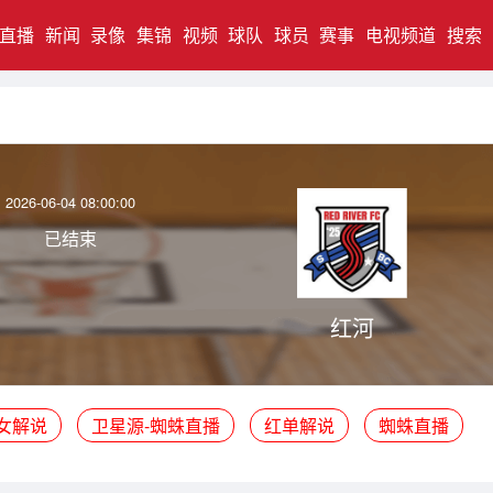
直播
新闻
录像
集锦
视频
球队
球员
赛事
电视频道
搜索
2026-06-04 08:00:00
已结束
红河
女解说
卫星源-蜘蛛直播
红单解说
蜘蛛直播