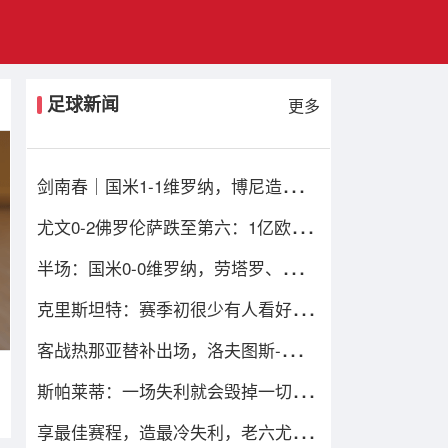
足球新闻
更多
剑南春｜国米1-1维罗纳，博尼造乌
龙，鲍伊绝平比分
尤文0-2佛罗伦萨跌至第六：1亿欧损
失当头，四重困局谁能破解？
半场：国米0-0维罗纳，劳塔罗、姆希
塔良造险
克里斯坦特：赛季初很少有人看好我
们，但我们配得上进前四
客战热那亚替补出场，洛夫图斯-奇克
迎来米兰生涯百场
斯帕莱蒂：一场失利就会毁掉一切的
观念是错的；输球责任在我
享最佳赛程，造最冷失利，老六尤文