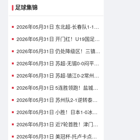
足球集锦
2026年05月31日 东北超-长春队1-1战
平大连队 长春队点球破门大连队补射
扳平
2026年05月31日 开门红！U19国足1-
0十人沙特U21 张家鸣造乌龙下轮战民
主刚果U23
2026年05月31日 仍处降级区！三镇1-
1玉昆8轮不胜 卡迪斯连续7场破门黄
紫昌扳平
2026年05月31日 苏超-无锡0-0闷平南
京 无锡2胜2平积8分 南京1胜2平1负
积5分
2026年05月31日 苏超-镇江0-2常州吞
四连败仍垫底 常州精彩任意球配合李
霄鹏破门
2026年05月31日 5连胜领跑！盐城队
1-0扬州队 张文骏点射破门 扬州队5场
仅1胜
2026年05月31日 苏州队2-1逆转泰州
队 刘俊伯、寇程破门 卫冕冠军新赛季
1胜3负
2026年05月31日 小胜！日本1-0冰岛
吉田麻也完成国脚谢幕战小川航基替
补头球绝杀
2026年05月31日 近7轮首胜！津门虎
1-0英博仍中超垫底，科尔多瓦处子球
制胜
2026年05月31日 美冠杯-托卢卡点球