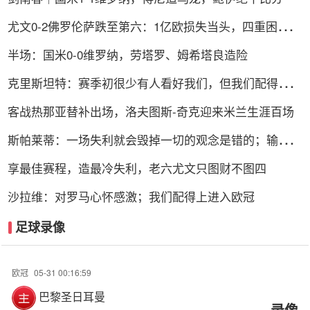
尤文0-2佛罗伦萨跌至第六：1亿欧损失当头，四重困局谁
能破解？
半场：国米0-0维罗纳，劳塔罗、姆希塔良造险
克里斯坦特：赛季初很少有人看好我们，但我们配得上进
前四
客战热那亚替补出场，洛夫图斯-奇克迎来米兰生涯百场
斯帕莱蒂：一场失利就会毁掉一切的观念是错的；输球责
任在我
享最佳赛程，造最冷失利，老六尤文只图财不图四
沙拉维：对罗马心怀感激；我们配得上进入欧冠
足球录像
欧冠
05-31 00:16:59
巴黎圣日耳曼
录像