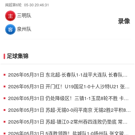
闽超第6轮
05-30 20:46:31
三明队
录像
泉州队
足球集锦
2026年05月31日 东北超-长春队1-1战平大连队 长春队点
球破门大连队补射扳平
2026年05月31日 开门红！U19国足1-0十人沙特U21 张家
鸣造乌龙下轮战民主刚果U23
2026年05月31日 仍处降级区！三镇1-1玉昆8轮不胜 卡迪
斯连续7场破门黄紫昌扳平
2026年05月31日 苏超-无锡0-0闷平南京 无锡2胜2平积8分
南京1胜2平1负积5分
2026年05月31日 苏超-镇江0-2常州吞四连败仍垫底 常州
精彩任意球配合李霄鹏破门
2026年05月31日 5连胜领跑！盐城队1-0扬州队 张文骏点