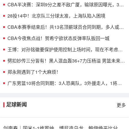
CBA半决赛：深圳9分之差不敌广厦，输球原因曝光，3人
表现不佳
28投14中！北京队三分球太准，上海队陷入困境
CBA本赛季结束后！共13名顶薪球员合同到期，多人或遭
哄抢
CBA今夜焦点战！贺希宁欲状态反弹率队扳回一城
王博：对孙铭徽要保护使用控制上场时间，现在不考虑总
决赛的事
劈扣妙传三分皆有！黑人混血轰36+7力压杨溢 男篮未来十
年主控？
郑永刚遇到了1个大麻烦！
广东男篮10将合同到期：3人恐离队，3外援走人，1将或
转型教练
足球新闻
更多
剑南春｜国米1-1维罗纳，博尼造乌龙，鲍伊绝平比分