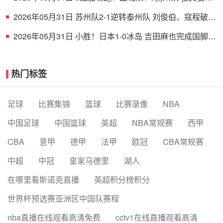
射破门 扬州队5场仅1胜
2026年05月31日 苏州队2-1逆转泰州队 刘俊伯、寇程破门
卫冕冠军新赛季1胜3负
2026年05月31日 小胜！日本1-0冰岛 吉田麻也完成国脚谢
幕战小川航基替补头球绝杀
热门标签
足球
比赛集锦
篮球
比赛录像
NBA
中国足球
中国篮球
英超
NBA常规赛
西甲
CBA
意甲
德甲
法甲
欧冠
CBA常规赛
中超
中冠
皇家马德里
湖人
在哪里看斯诺克直播
英超积分榜积分
世界杯预选赛亚洲区中国队赛程
nba直播在线观看高清免费
cctv1在线直播观看高清