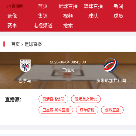
(current)
首页
足球直播
篮球直播
新闻
录像
集锦
视频
球队
球员
赛事
电视频道
搜索
首页
>
足球直播
2026-06-04 08:45:00
已结束
巴拿马
多米尼加共和国
直播源：
高清直播信号
现场美女解说
卫星源-蜘蛛直播
红单解说
蜘蛛直播