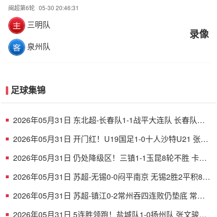
闽超第6轮
05-30 20:46:31
三明队
录像
泉州队
足球集锦
2026年05月31日 东北超-长春队1-1战平大连队 长春队点
球破门大连队补射扳平
2026年05月31日 开门红！U19国足1-0十人沙特U21 张家
鸣造乌龙下轮战民主刚果U23
2026年05月31日 仍处降级区！三镇1-1玉昆8轮不胜 卡迪
斯连续7场破门黄紫昌扳平
2026年05月31日 苏超-无锡0-0闷平南京 无锡2胜2平积8分
南京1胜2平1负积5分
2026年05月31日 苏超-镇江0-2常州吞四连败仍垫底 常州
精彩任意球配合李霄鹏破门
2026年05月31日 5连胜领跑！盐城队1-0扬州队 张文骏点