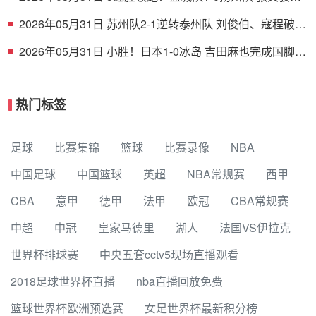
射破门 扬州队5场仅1胜
2026年05月31日 苏州队2-1逆转泰州队 刘俊伯、寇程破门
卫冕冠军新赛季1胜3负
2026年05月31日 小胜！日本1-0冰岛 吉田麻也完成国脚谢
幕战小川航基替补头球绝杀
热门标签
足球
比赛集锦
篮球
比赛录像
NBA
中国足球
中国篮球
英超
NBA常规赛
西甲
CBA
意甲
德甲
法甲
欧冠
CBA常规赛
中超
中冠
皇家马德里
湖人
法国VS伊拉克
世界杯排球赛
中央五套cctv5现场直播观看
2018足球世界杯直播
nba直播回放免费
篮球世界杯欧洲预选赛
女足世界杯最新积分榜