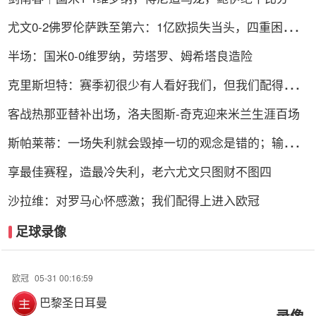
尤文0-2佛罗伦萨跌至第六：1亿欧损失当头，四重困局谁
能破解？
半场：国米0-0维罗纳，劳塔罗、姆希塔良造险
克里斯坦特：赛季初很少有人看好我们，但我们配得上进
前四
客战热那亚替补出场，洛夫图斯-奇克迎来米兰生涯百场
斯帕莱蒂：一场失利就会毁掉一切的观念是错的；输球责
任在我
享最佳赛程，造最冷失利，老六尤文只图财不图四
沙拉维：对罗马心怀感激；我们配得上进入欧冠
足球录像
欧冠
05-31 00:16:59
巴黎圣日耳曼
录像