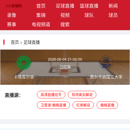
(current)
首页
足球直播
篮球直播
新闻
录像
集锦
视频
球队
球员
赛事
电视频道
搜索
首页
>
足球直播
2026-06-04 21:00:00
已结束
卡塔库尔甘
费尔干纳国立大学
直播源：
高清直播信号
现场美女解说
卫星源-蜘蛛直播
红单解说
蜘蛛直播