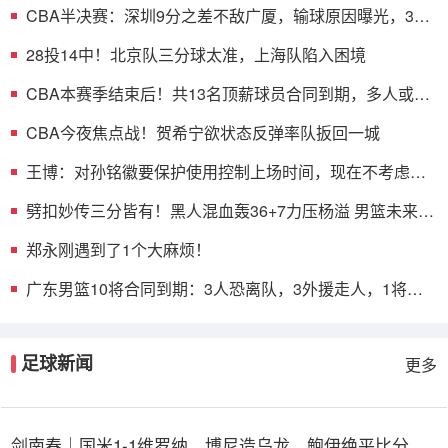
CBA半决赛：深圳9分之差不敌广厦，输球原因曝光，3人
表现不佳
28投14中！北京队三分球太准，上海队陷入困境
CBA本赛季结束后！共13名顶薪球员合同到期，多人或遭
哄抢
CBA今夜焦点战！贺希宁欲状态反弹率队扳回一城
王博：对孙铭徽要保护使用控制上场时间，现在不考虑总
决赛的事
劈扣妙传三分皆有！黑人混血轰36+7力压杨溢 男篮未来十
年主控？
郑永刚遇到了1个大麻烦！
广东男篮10将合同到期：3人恐离队，3外援走人，1将或
转型教练
足球新闻
更多
剑南春｜国米1-1维罗纳，博尼造乌龙，鲍伊绝平比分