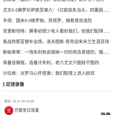
尤文0-2佛罗伦萨跌至第六：1亿欧损失当头，四重困局谁
能破解？
半场：国米0-0维罗纳，劳塔罗、姆希塔良造险
克里斯坦特：赛季初很少有人看好我们，但我们配得上进
前四
客战热那亚替补出场，洛夫图斯-奇克迎来米兰生涯百场
斯帕莱蒂：一场失利就会毁掉一切的观念是错的；输球责
任在我
享最佳赛程，造最冷失利，老六尤文只图财不图四
沙拉维：对罗马心怀感激；我们配得上进入欧冠
足球录像
欧冠
05-31 00:16:59
巴黎圣日耳曼
录像