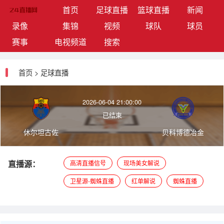
(current)
首页
足球直播
篮球直播
新闻
录像
集锦
视频
球队
球员
赛事
电视频道
搜索
首页
>
足球直播
2026-06-04 21:00:00
已结束
休尔坦古佐
贝科博德冶金
直播源：
高清直播信号
现场美女解说
卫星源-蜘蛛直播
红单解说
蜘蛛直播