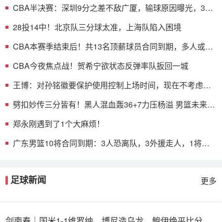
CBA半决赛：深圳9分之差不敌广厦，输球原因曝光，3人
表现不佳
28投14中！北京队三分球太准，上海队陷入困境
CBA本赛季结束后！共13名顶薪球员合同到期，多人或遭
哄抢
CBA今夜焦点战！贺希宁欲状态反弹率队扳回一城
王博：对孙铭徽要保护使用控制上场时间，现在不考虑总
决赛的事
劈扣妙传三分皆有！黑人混血轰36+7力压杨溢 男篮未来十
年主控？
郑永刚遇到了1个大麻烦！
广东男篮10将合同到期：3人恐离队，3外援走人，1将或
转型教练
足球新闻
更多
剑南春｜国米1-1维罗纳，博尼造乌龙，鲍伊绝平比分