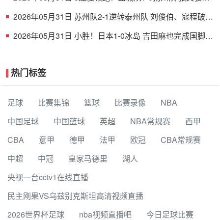
射破门 扬州队5场仅1胜
2026年05月31日 苏州队2-1逆转泰州队 刘俊伯、寇程破门
卫冕冠军新赛季1胜3负
2026年05月31日 小胜！日本1-0冰岛 吉田麻也完成国脚谢
幕战小川航基替补头球绝杀
热门标签
足球
比赛集锦
篮球
比赛录像
NBA
中国足球
中国篮球
英超
NBA常规赛
西甲
CBA
意甲
德甲
法甲
欧冠
CBA常规赛
中超
中冠
皇家马德里
湖人
央视一台cctv1在线直播
民主刚果VS乌兹别克斯坦高清视频直播
2026世界杯足球
nba视频直播吧
今日足球比赛