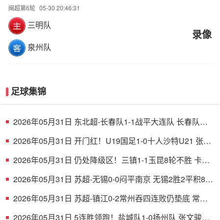
闽超第6轮
05-30 20:46:31
三明队
录像
泉州队
足球集锦
2026年05月31日 东北超-长春队1-1战平大连队 长春队点
球破门大连队补射扳平
2026年05月31日 开门红！U19国足1-0十人沙特U21 张家
鸣造乌龙下轮战民主刚果U23
2026年05月31日 仍处降级区！三镇1-1玉昆8轮不胜 卡迪
斯连续7场破门黄紫昌扳平
2026年05月31日 苏超-无锡0-0闷平南京 无锡2胜2平积8分
南京1胜2平1负积5分
2026年05月31日 苏超-镇江0-2常州吞四连败仍垫底 常州
精彩任意球配合李霄鹏破门
2026年05月31日 5连胜领跑！盐城队1-0扬州队 张文骏点