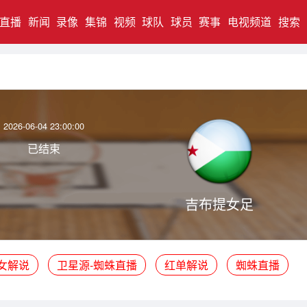
直播
新闻
录像
集锦
视频
球队
球员
赛事
电视频道
搜索
2026-06-04 23:00:00
已结束
吉布提女足
女解说
卫星源-蜘蛛直播
红单解说
蜘蛛直播