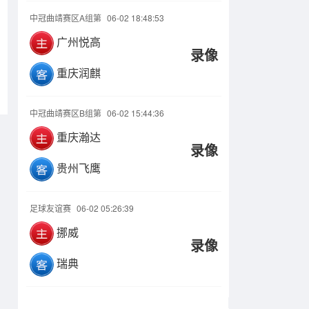
中冠曲靖赛区A组第
06-02 18:48:53
广州悦高
录像
重庆润麒
中冠曲靖赛区B组第
06-02 15:44:36
重庆瀚达
录像
贵州飞鹰
足球友谊赛
06-02 05:26:39
挪威
录像
瑞典