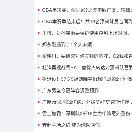
CBA半决赛：深圳9分之差不敌广厦，输球
光，3人表现不佳
CBA本赛季结束后！共13名顶薪球员合同
人或遭哄抢
王博：对孙铭徽要保护使用控制上场时间，
考虑总决赛的事
郑永刚遇到了1个大麻烦！
翟晓川：要研究对洛夫顿的防守，G2我和
消耗效果不错
杜锋再观战粤BA！替徐杰转达对惠州队喜
球迷相约大排档！
拒退役！37岁5冠刘晓宇仍想征战第21季 
兼任球员+助教
广东男篮今夏阵容调整预测
广厦vs深圳G2伤病：外援MVP史密斯伤停
王浩然无碍可出战
雪上加霜！深圳队2米19主力中锋意外重伤
奔赴主场之约 成为球队底气！