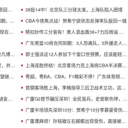
原因曝
28投14中！北京队三分球太准，上海队陷入困境
到期，多
CBA今夜焦点战！贺希宁欲状态反弹率队扳回一城
现在不
劈扣妙传三分皆有！黑人混血轰36+7力压杨溢 男
篮未来十年主控？
广东男篮10将合同到期：3人恐离队，3外援走人，
1将或转型教练
曾凡博的
郭士强派这12人参加下个窗口世预赛，应该能轻松
击败日本男篮
爱，并与
上海连胜终结！北京客场力克上海将CBA半决赛大
比分扳成1-1
渴望继续
粤超、粤BA、CBA、F1精彩不停！广东体育频道
本周节目单盛宴来袭
首钢客场胜上海，李楠指导三后卫战术立功，这阵
容比国家队强
 胡金秋
广厦G2首节碾压深圳！全民皆兵，史密斯伤停，贺
希宁+托弗太铁了
广厦半场领先深圳10分：贺希宁10分李慕豪受伤
布朗约翰逊均15分
广厦遭麻烦！孙铭徽左右脚都出现受伤，直接被背
回了更衣室！