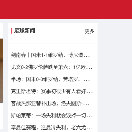
足球新闻
更多
剑南春｜国米1-1维罗纳，博尼造乌
龙，鲍伊绝平比分
尤文0-2佛罗伦萨跌至第六：1亿欧损
失当头，四重困局谁能破解？
半场：国米0-0维罗纳，劳塔罗、姆希
塔良造险
克里斯坦特：赛季初很少有人看好我
们，但我们配得上进前四
客战热那亚替补出场，洛夫图斯-奇克
迎来米兰生涯百场
斯帕莱蒂：一场失利就会毁掉一切的
观念是错的；输球责任在我
享最佳赛程，造最冷失利，老六尤文