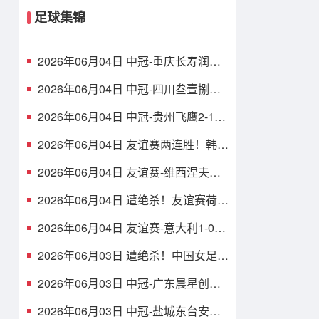
足球集锦
2026年06月04日 中冠-重庆长寿润麒
0-1云南爨合 陈龙头球制胜
2026年06月04日 中冠-四川叁壹捌重
龙3-0广州悦高 李尚霖锁定胜局
2026年06月04日 中冠-贵州飞鹰2-1云
南青丘 赵劲松、汪恒宇破门
2026年06月04日 友谊赛两连胜！韩国
1-0小胜萨尔瓦多 李东炅直接任意球破
门
2026年06月04日 友谊赛-维西涅夫斯
基世界波读秒绝平 波兰2-2尼日利亚
2026年06月04日 遭绝杀！友谊赛荷兰
0-1阿尔及利亚 赖因德斯进球无效 穆
萨建功
2026年06月04日 友谊赛-意大利1-0卢
森堡 埃斯波西托制胜球皮西利助攻
2026年06月03日 遭绝杀！中国女足1-
2俄罗斯女足 王霜世界波难救主对手
86分钟破门
2026年06月03日 中冠-广东晨星创尔
特4-0赣州红星 罗凯梅开二度
2026年06月03日 中冠-盐城东台安贝