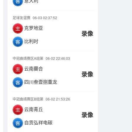
意大利
足球友谊赛
06-03 02:37:52
克罗地亚
录像
比利时
中冠曲靖赛区A组第
06-02 22:46:03
云南爨合
录像
四川叁壹捌重龙
中冠曲靖赛区B组第
06-02 21:53:26
云南青丘
录像
自贡弘祥电碳