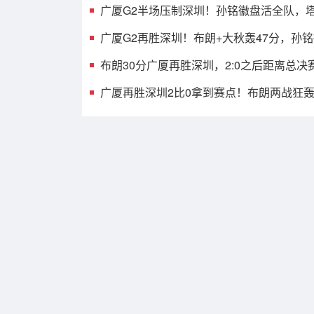
广厦G2半场压制深圳！孙铭徽盘活全队，塔
发齐爆，托弗9中1
广厦G2再胜深圳！布朗+大秋轰47分，孙
见影，贺希宁打铁
布朗30分广厦再胜深圳，2:0之后距离总决
之遥
广厦再胜深圳2比0拿到赛点！布朗两战狂轰