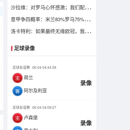
只图财不图四
沙拉维：对罗马心怀感激；我们配得
上进入欧冠
意甲争四概率：米兰83%罗马75%，
尤文暴跌仅剩13%
洛卡特利：如果最终无缘欧冠，我们
必须进行彻底的审视与评估
足球录像
足球友谊赛
06-04 04:44:39
荷兰
录像
阿尔及利亚
足球友谊赛
06-04 04:09:27
卢森堡
录像