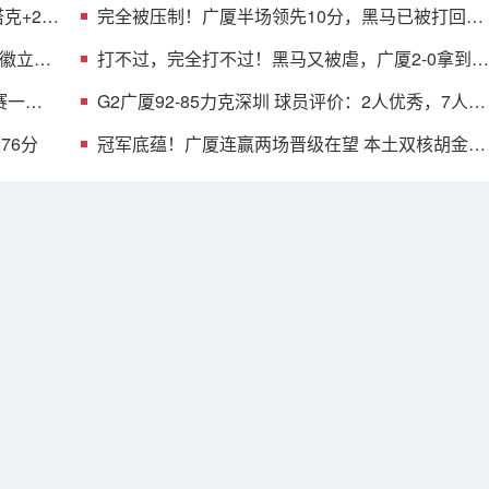
克+2首
完全被压制！广厦半场领先10分，黑马已被打回原
形，郑永刚也无解
铭徽立竿
打不过，完全打不过！黑马又被虐，广厦2-0拿到赛
点，MVP空砍18分
赛一步
G2广厦92-85力克深圳 球员评价：2人优秀，7人及
格，2人低迷
76分
冠军底蕴！广厦连赢两场晋级在望 本土双核胡金秋
孙铭徽决战立功