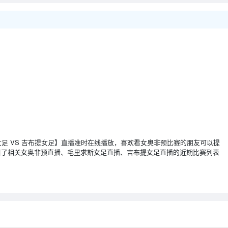
【毛里求斯女足 VS 吉布提女足】直播准时在线播放，喜欢看女奥非预比赛的朋友可以提
引了相关女奥非预直播、毛里求斯女足直播、吉布提女足直播的近期比赛列表