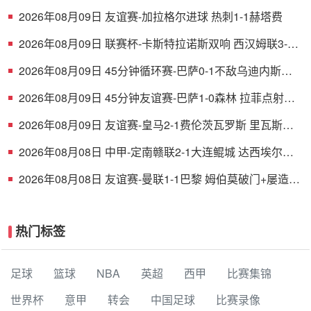
德保罗破门展示梅西球衣
2026年08月09日 友谊赛-加拉格尔进球 热刺1-1赫塔费
2026年08月09日 联赛杯-卡斯特拉诺斯双响 西汉姆联3-1
朴茨茅斯
2026年08月09日 45分钟循环赛-巴萨0-1不敌乌迪内斯无
缘冠军 巴约挑射绝杀
2026年08月09日 45分钟友谊赛-巴萨1-0森林 拉菲点射费
尔明造点 两队各一次中柱
2026年08月09日 友谊赛-皇马2-1费伦茨瓦罗斯 里瓦斯建
功埃斯皮破门巴尔韦德助攻
2026年08月08日 中甲-定南赣联2-1大连鲲城 达西埃尔两
分钟两球
2026年08月08日 友谊赛-曼联1-1巴黎 姆伯莫破门+屡造险
姆巴耶建功芒特伤退
热门标签
足球
篮球
NBA
英超
西甲
比赛集锦
世界杯
意甲
转会
中国足球
比赛录像