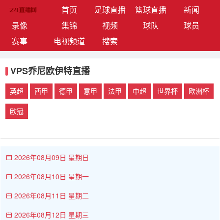
(current)
首页
足球直播
篮球直播
新闻
录像
集锦
视频
球队
球员
赛事
电视频道
搜索
VPS乔尼欧伊特直播
英超
西甲
德甲
意甲
法甲
中超
世界杯
欧洲杯
欧冠
2026年08月09日 星期日
2026年08月10日 星期一
2026年08月11日 星期二
2026年08月12日 星期三