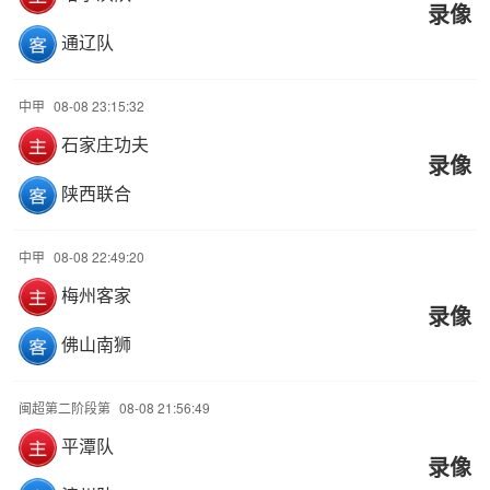
录像
通辽队
中甲
08-08 23:15:32
石家庄功夫
录像
陕西联合
中甲
08-08 22:49:20
梅州客家
录像
佛山南狮
闽超第二阶段第
08-08 21:56:49
平潭队
录像