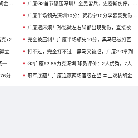
 胡金秋
广厦G2首节碾压深圳！全民皆兵，史密斯伤停，贺
希宁+托弗太铁了
广厦半场领先深圳10分：贺希宁10分李慕豪受伤
布朗约翰逊均15分
广厦遭麻烦！孙铭徽左右脚都出现受伤，直接被背
回了更衣室！
克+2首
完全被压制！广厦半场领先10分，黑马已被打回原
形，郑永刚也无解
铭徽立竿
打不过，完全打不过！黑马又被虐，广厦2-0拿到赛
点，MVP空砍18分
赛一步
G2广厦92-85力克深圳 球员评价：2人优秀，7人及
格，2人低迷
76分
冠军底蕴！广厦连赢两场晋级在望 本土双核胡金秋
孙铭徽决战立功