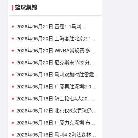
篮球集锦
2026年05月21日 雷霆1-1马刺
SGA30+9哈滕13板 文班21+17+4帽
杰伦威哈珀伤退
2026年05月20日 上海客胜北京2-1夺
赛点 古德温28+6+6 白边18+11 周琦
7+8+4帽
2026年05月20日 WNBA常规赛 多伦
多节奏 98 - 90 菲尼克斯水星 全场集
锦
2026年05月20日 尼克斯末节22分史
诗级逆转&加时胜骑士 布伦森38+6 哈
登16中5
2026年05月19日 马刺双加时胜雷霆抢
占先机 文班亚马41+24 哈珀
24+11+6+7断
2026年05月18日 广厦再胜深圳2-0夺
赛点 布朗30分 胡金秋17+8 贺希宁16
中6
2026年05月18日 骑士抢七4人20+大
胜活塞挺进东决！米切尔26+5+7 梅里
尔23分
2026年05月17日 北京仅6次罚球仍胜
上海扳平大比分1-1 陈盈骏26分 古德
温32分
2026年05月16日 广厦力克深圳 布朗
46+7 胡金秋20+8 孙铭徽12+8 贺希宁
11中3
2026年05月16日 马刺4-2淘汰森林狼