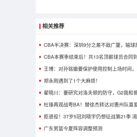
相关推荐
CBA半决赛：深圳9分之差不敌广厦，输球
光，3人表现不佳
CBA本赛季结束后！共13名顶薪球员合同
人或遭哄抢
王博：对孙铭徽要保护使用控制上场时间，
考虑总决赛的事
郑永刚遇到了1个大麻烦！
翟晓川：要研究对洛夫顿的防守，G2我和
消耗效果不错
杜锋再观战粤BA！替徐杰转达对惠州队喜
球迷相约大排档！
拒退役！37岁5冠刘晓宇仍想征战第21季 
兼任球员+助教
广东男篮今夏阵容调整预测