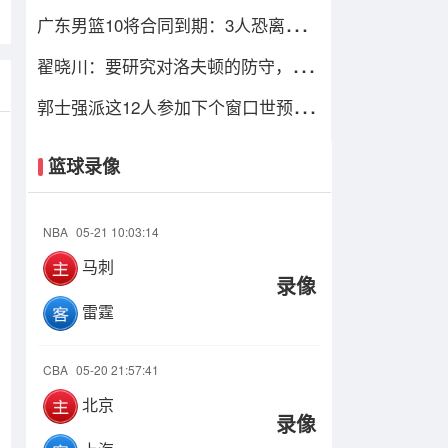
广东男篮10将合同到期：3人恐离队，
3外援走人，1将或转型教练
翟晓川：要研究对洛夫顿的防守，G2
我和曾凡博的消耗效果不错
郭士强派这12人参加下个窗口世预
赛，应该能轻松击败日本男篮
篮球录像
NBA
05-21 10:03:14
马刺
录像
雷霆
CBA
05-20 21:57:41
北京
录像