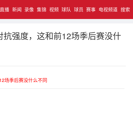
直播
新闻
录像
集锦
视频
球队
球员
赛事
电视频道
搜索
对抗强度，这和前12场季后赛没什
12场季后赛没什么不同