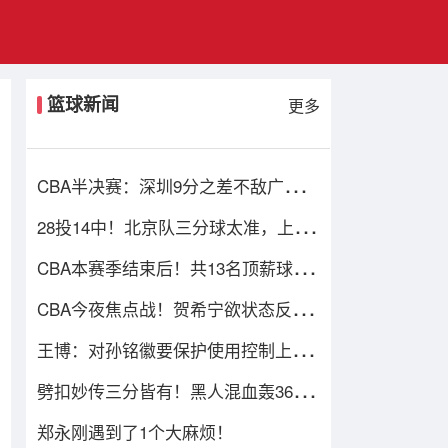
篮球新闻
更多
CBA半决赛：深圳9分之差不敌广厦，
输球原因曝光，3人表现不佳
28投14中！北京队三分球太准，上海
队陷入困境
CBA本赛季结束后！共13名顶薪球员
合同到期，多人或遭哄抢
CBA今夜焦点战！贺希宁欲状态反弹
率队扳回一城
王博：对孙铭徽要保护使用控制上场
时间，现在不考虑总决赛的事
劈扣妙传三分皆有！黑人混血轰36+7
力压杨溢 男篮未来十年主控？
郑永刚遇到了1个大麻烦！