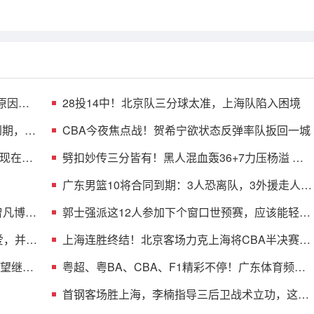
原因曝
28投14中！北京队三分球太准，上海队陷入困境
到期，多
CBA今夜焦点战！贺希宁欲状态反弹率队扳回一城
现在不
劈扣妙传三分皆有！黑人混血轰36+7力压杨溢 男
篮未来十年主控？
广东男篮10将合同到期：3人恐离队，3外援走人，
1将或转型教练
曾凡博的
郭士强派这12人参加下个窗口世预赛，应该能轻松
击败日本男篮
爱，并与
上海连胜终结！北京客场力克上海将CBA半决赛大
比分扳成1-1
渴望继续
粤超、粤BA、CBA、F1精彩不停！广东体育频道
本周节目单盛宴来袭
首钢客场胜上海，李楠指导三后卫战术立功，这阵
容比国家队强