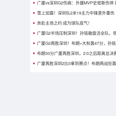
广厦vs深圳G2伤病：外援MVP史密斯伤停
王浩然无碍可出战
雪上加霜！深圳队2米19主力中锋意外重伤
奔赴主场之约 成为球队底气！
广厦G2半场压制深圳！孙铭徽盘活全队，塔
发齐爆，托弗9中1
广厦G2再胜深圳！布朗+大秋轰47分，孙
见影，贺希宁打铁
布朗30分广厦再胜深圳，2:0之后距离总决
之遥
广厦再胜深圳2比0拿到赛点！布朗两战狂轰