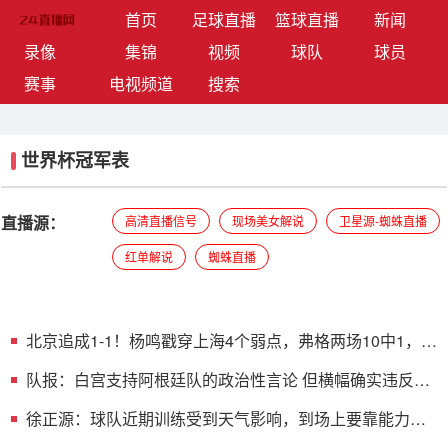
(current)
首页
足球直播
篮球直播
新闻
录像
集锦
视频
球队
球员
赛事
电视频道
搜索
世界杯冠军表
直播源：
高清直播信号
现场美女解说
卫星源-蜘蛛直播
红单解说
蜘蛛直播
北京追成1-1！杨鸣戳穿上海4个弱点，弗格两场10中1，陈
盈骏26分
队报：白宫支持阿根廷队的政治性言论 但横幅确实违反了
FIFA规定
徐正源：球队近期训练受到天气影响，到场上要靠能力、
韧性踢比赛