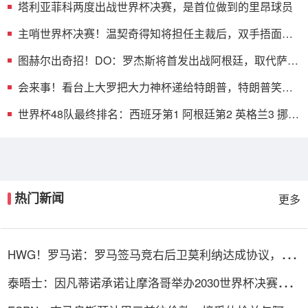
塔利亚菲科两度出战世界杯决赛，是首位做到的里昂球员
主哨世界杯决赛！温契奇得知将担任主裁后，双手捂面快
要落泪
图赫尔出奇招！DO：罗杰斯将首发出战阿根廷，取代萨
卡、马杜埃凯
会来事！看台上大罗把大力神杯递给特朗普，特朗普笑容
满面
世界杯48队最终排名：西班牙第1 阿根廷第2 英格兰3 挪威
5 德国18
热门新闻
更多
HWG！罗马诺：罗马签马竞右后卫莫利纳达成协议，总
价1800万欧
泰晤士：因凡蒂诺承诺让摩洛哥举办2030世界杯决赛，
以换取支持