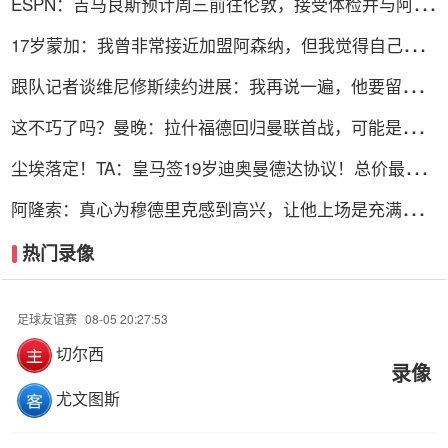
ESPN：吉马良斯预计周三前往伦敦，接受体检并与阿森
纳签约
17岁蒙加：我曾非常接近加盟阿森纳，但我觉得自己更适
合曼城
跟队记者谈维尼修斯续约进展：我再说一遍，他要留下
来！！！
这不巧了吗？曼晚：拉什福德回归曼联首战，可能是对阿
莫林的米兰
尘埃落定！TA：皇马签19岁迪奥曼德达协议！总价最高
可达1.4亿欧
阿隆索：真心为穆德里克感到高兴，让他上场是充满情感
考量的决定
热门录像
足球友谊赛
08-05 20:27:53
切尔西
录像
尤文图斯