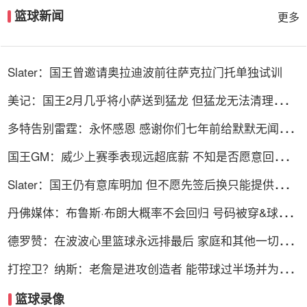
篮球新闻
更多
Slater：国王曾邀请奥拉迪波前往萨克拉门托单独试训
美记：国王2月几乎将小萨送到猛龙 但猛龙无法清理珀尔
特尔而告吹
多特告别雷霆：永怀感恩 感谢你们七年前给默默无闻的
我一次机会
国王GM：威少上赛季表现远超底薪 不知是否愿意回归扮
演更小角色
Slater：国王仍有意库明加 但不愿先签后换只能提供底薪
谈判停滞
丹佛媒体：布鲁斯·布朗大概率不会回归 号码被穿&球队
总薪资过高
德罗赞：在波波心里篮球永远排最后 家庭和其他一切都
在篮球之前
打控卫？纳斯：老詹是进攻创造者 能带球过半场并为队
友创造机会
篮球录像