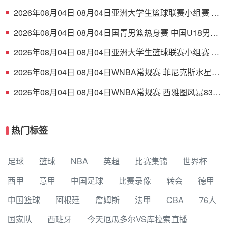
女武神 全场集锦
2026年08月04日 08月04日亚洲大学生篮球联赛小组赛 延
世大学 82 - 83 北京大学 集锦
2026年08月04日 08月04日国青男篮热身赛 中国U18男篮
94 - 85 加拿大大卫·安篮球学院 集锦
2026年08月04日 08月04日亚洲大学生篮球联赛小组赛 早
稻田大学 71 - 86 清华大学 集锦
2026年08月04日 08月04日WNBA常规赛 菲尼克斯水星
106-101芝加哥天空 全场集锦
2026年08月04日 08月04日WNBA常规赛 西雅图风暴83-
95纽约自由人 全场集锦
热门标签
足球
篮球
NBA
英超
比赛集锦
世界杯
西甲
意甲
中国足球
比赛录像
转会
德甲
中国篮球
阿根廷
詹姆斯
法甲
CBA
76人
国家队
西班牙
今天厄瓜多尔VS库拉索直播