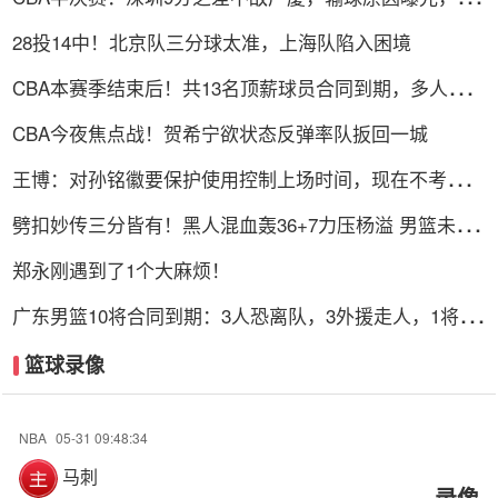
表现不佳
28投14中！北京队三分球太准，上海队陷入困境
CBA本赛季结束后！共13名顶薪球员合同到期，多人或遭
哄抢
CBA今夜焦点战！贺希宁欲状态反弹率队扳回一城
王博：对孙铭徽要保护使用控制上场时间，现在不考虑总
决赛的事
劈扣妙传三分皆有！黑人混血轰36+7力压杨溢 男篮未来
十年主控？
郑永刚遇到了1个大麻烦！
广东男篮10将合同到期：3人恐离队，3外援走人，1将或
转型教练
篮球录像
NBA
05-31 09:48:34
马刺
录像