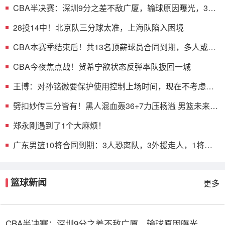
CBA半决赛：深圳9分之差不敌广厦，输球原因曝光，3人
表现不佳
28投14中！北京队三分球太准，上海队陷入困境
CBA本赛季结束后！共13名顶薪球员合同到期，多人或遭
哄抢
CBA今夜焦点战！贺希宁欲状态反弹率队扳回一城
王博：对孙铭徽要保护使用控制上场时间，现在不考虑总
决赛的事
劈扣妙传三分皆有！黑人混血轰36+7力压杨溢 男篮未来十
年主控？
郑永刚遇到了1个大麻烦！
广东男篮10将合同到期：3人恐离队，3外援走人，1将或
转型教练
篮球新闻
更多
CBA半决赛：深圳9分之差不敌广厦，输球原因曝光，3人