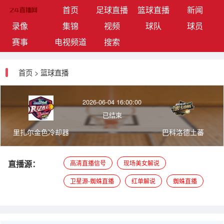
(current)
首页
足球直播
篮球直播
新闻
录像
集锦
视频
球队
球员
赛事
电视频道
搜索
首页
>
篮球直播
2026-06-04 16:00:00
已结束
里扎尔金色冷却器
巴科洛德土蕃
直播源：
高清直播信号
现场美女解说
卫星源-蜘蛛直播
红单解说
蜘蛛直播